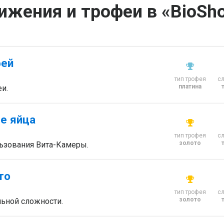
ижения и трофеи в «BioSho
фей
тип трофея
с
платина
и.
е яйца
тип трофея
с
золото
льзования Вита-Камеры.
то
тип трофея
с
золото
льной сложности.