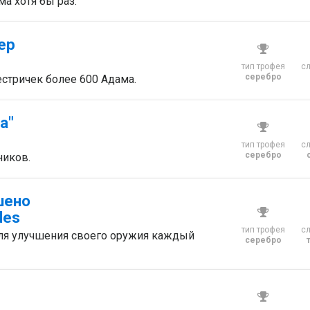
ма хотя бы раз.
ер
тип трофея
с
серебро
стричек более 600 Адама.
а"
тип трофея
с
серебро
ников.
шено
des
тип трофея
с
для улучшения своего оружия каждый
серебро