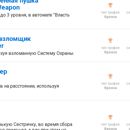
енная пушка
 Weapon
тип трофея
с
о 3 уровня, в автомате "Власть
бронза
 взломщик
er
тип трофея
с
бронза
льзуя взломанную Систему Охраны.
ер
тип трофея
с
 на расстоянии, используя
бронза
ькую Сестричку, во время сбора
тип трофея
с
бронза
 не помешал, а вас при этом не