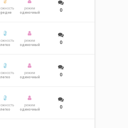
ложность
режим
0
средне
одиночный
ложность
режим
0
легко
одиночный
ложность
режим
0
легко
одиночный
ложность
режим
0
легко
одиночный