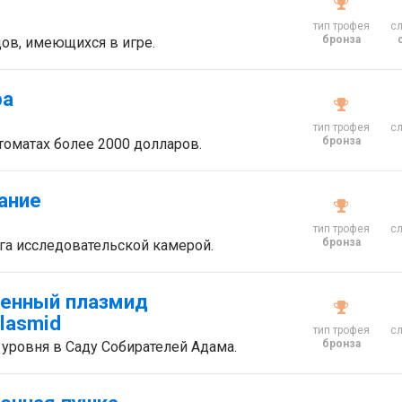
тип трофея
с
бронза
ов, имеющихся в игре.
ра
тип трофея
с
бронза
томатах более 2000 долларов.
ание
тип трофея
с
бронза
га исследовательской камерой.
шенный плазмид
Plasmid
тип трофея
с
бронза
 уровня в Саду Собирателей Адама.