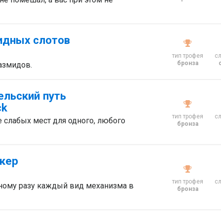
идных слотов
тип трофея
с
бронза
азмидов.
ельский путь
ck
тип трофея
с
 слабых мест для одного, любого
бронза
кер
тип трофея
с
дному разу каждый вид механизма в
бронза