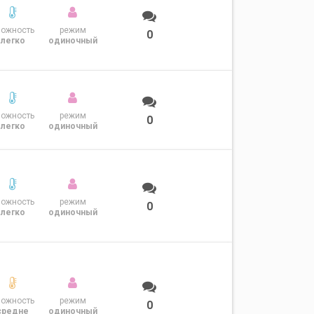
ложность
режим
0
легко
одиночный
ложность
режим
0
легко
одиночный
ложность
режим
0
легко
одиночный
ложность
режим
0
средне
одиночный