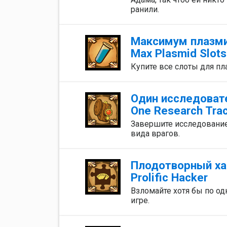
ранили.
Максимум плазм
Max Plasmid Slots
Купите все слоты для пл
Один исследоват
One Research Tra
Завершите исследование
вида врагов.
Плодотворный ха
Prolific Hacker
Взломайте хотя бы по о
игре.