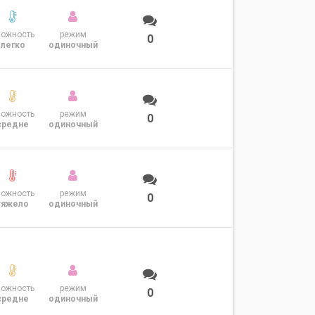
ложность
режим
0
легко
одиночный
ложность
режим
0
средне
одиночный
ложность
режим
0
тяжело
одиночный
ложность
режим
0
средне
одиночный