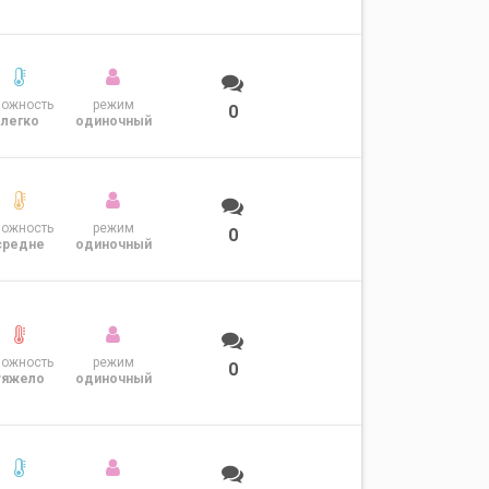
ложность
режим
0
легко
одиночный
ложность
режим
0
средне
одиночный
ложность
режим
0
тяжело
одиночный