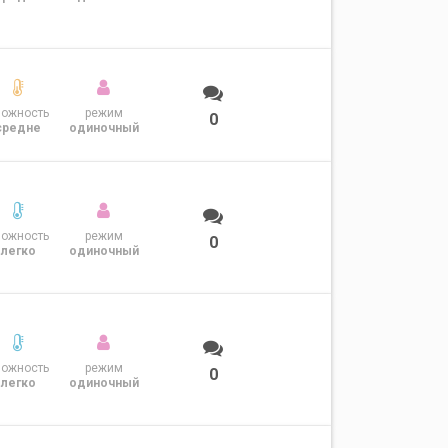
ложность
режим
0
средне
одиночный
ложность
режим
0
легко
одиночный
ложность
режим
0
легко
одиночный