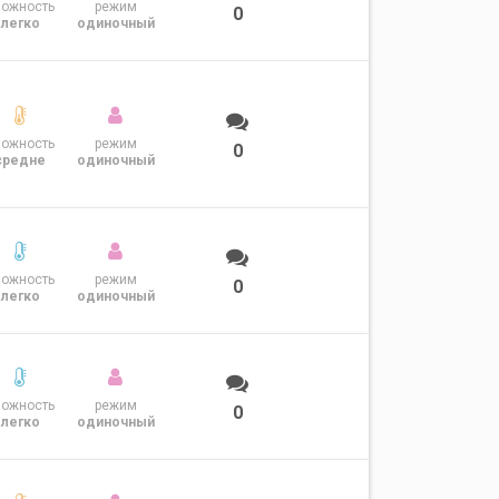
ложность
режим
0
легко
одиночный
ложность
режим
0
средне
одиночный
ложность
режим
0
легко
одиночный
ложность
режим
0
легко
одиночный