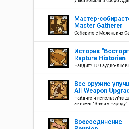
участвовала в сборе Ада
Мастер-собираст
Master Gatherer
Соберите с Маленьких Се
Историк "Восторг
Rapture Historian
Найдите 100 аудио-днев
Все оружие улуч
All Weapon Upgra
Найдите и используйте 
автомат "Власть Народу".
Воссоединение
Reunion