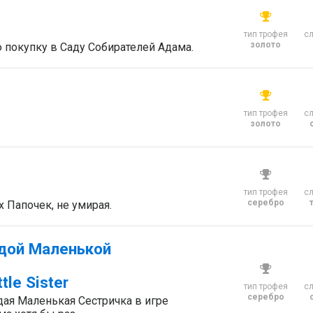
тип трофея
с
золото
покупку в Саду Собирателей Адама.
тип трофея
с
золото
тип трофея
с
серебро
 Папочек, не умирая.
дой Маленькой
ttle Sister
тип трофея
с
серебро
дая Маленькая Сестричка в игре