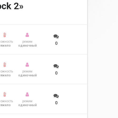
ck 2»
ложность
режим
0
тяжело
одиночный
ложность
режим
0
тяжело
одиночный
ложность
режим
0
тяжело
одиночный