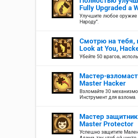
Полностью улучш
Fully Upgraded a
Улучшите любое оружие д
Народу".
Смотрю на тебя,
Look at You, Hack
Убейте 50 врагов, испо
Мастер-взломаст
Master Hacker
Взломайте 30 механизмов
Инструмент для взлома.
Мастер защитник
Master Protector
Успешно защитите Мален
Адама, так чтоб ей никто