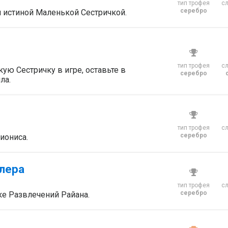
тип трофея
с
серебро
й истиной Маленькой Сестричкой.
тип трофея
с
ю Сестричку в игре, оставьте в
серебро
ла.
тип трофея
с
серебро
иониса.
лера
тип трофея
с
серебро
ке Развлечений Райана.