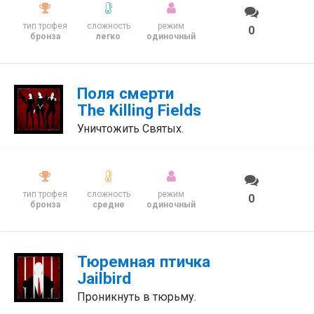
тип трофея
сложность
режим
0
бронза
легко
одиночный
Поля смерти
The Killing Fields
Уничтожить Святых.
тип трофея
сложность
режим
0
бронза
средне
одиночный
Тюремная птичка
Jailbird
Проникнуть в тюрьму.