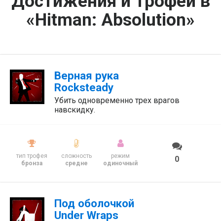
Достижения и трофеи в
«Hitman: Absolution»
Верная рука
Rocksteady
Убить одновременно трех врагов
навскидку.
тип трофея
сложность
режим
0
бронза
средне
одиночный
Под оболочкой
Under Wraps