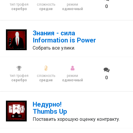
тип трофея
сложность
режим
0
серебро
средне
одиночный
Знания - сила
Information is Power
Собрать все улики.
тип трофея
сложность
режим
0
серебро
средне
одиночный
Недурно!
Thumbs Up
Поставить хорошую оценку контракту.