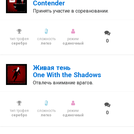
Contender
Принять участие в соревновании.
тип трофея
сложность
режим
0
серебро
легко
одиночный
Живая тень
One With the Shadows
Отвлечь внимание врагов.
тип трофея
сложность
режим
0
серебро
легко
одиночный