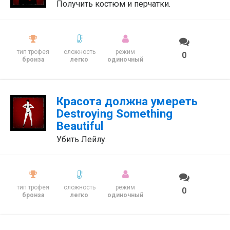
Получить костюм и перчатки.
тип трофея
сложность
режим
0
бронза
легко
одиночный
Красота должна умереть
Destroying Something
Beautiful
Убить Лейлу.
тип трофея
сложность
режим
0
бронза
легко
одиночный