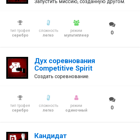
Запустить миссию, созданную другом.
тип трофея
сложность
режим
0
серебро
легко
мультиплеер
Дух соревнования
Competitive Spirit
Создать соревнование.
тип трофея
сложность
режим
0
серебро
легко
одиночный
Кандидат