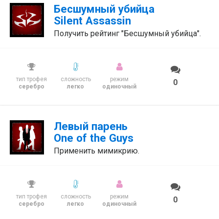
Бесшумный убийца
Silent Assassin
Получить рейтинг "Бесшумный убийца".
тип трофея
сложность
режим
0
серебро
легко
одиночный
Левый парень
One of the Guys
Применить мимикрию.
тип трофея
сложность
режим
0
серебро
легко
одиночный