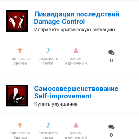
Ликвидация последствий
Damage Control
Исправить критическую ситуацию.
тип трофея
сложность
режим
0
бронза
легко
одиночный
Самосовершенствование
Self-improvement
Купить улучшение.
тип трофея
сложность
режим
0
бронза
легко
одиночный