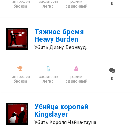
тип трофея
сложность
режим
0
бронза
легко
одиночный
Тяжкое бремя
Heavy Burden
Убить Диану Бернвуд.
тип трофея
сложность
режим
0
бронза
легко
одиночный
Убийца королей
Kingslayer
Убить Короля Чайна-тауна.