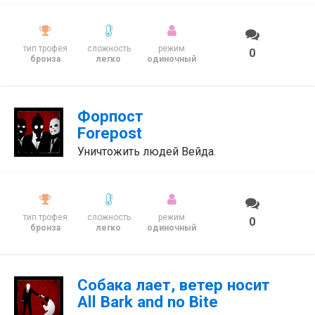
тип трофея
сложность
режим
0
бронза
легко
одиночный
Форпост
Forepost
Уничтожить людей Вейда.
тип трофея
сложность
режим
0
бронза
легко
одиночный
Собака лает, ветер носит
All Bark and no Bite