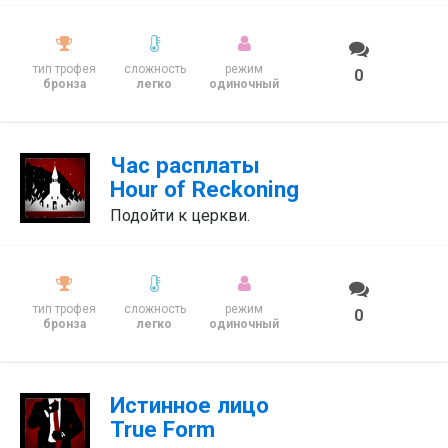
тип трофея
сложность
режим
0
бронза
легко
одиночный
Час расплаты
Hour of Reckoning
Подойти к церкви.
тип трофея
сложность
режим
0
бронза
легко
одиночный
Истинное лицо
True Form