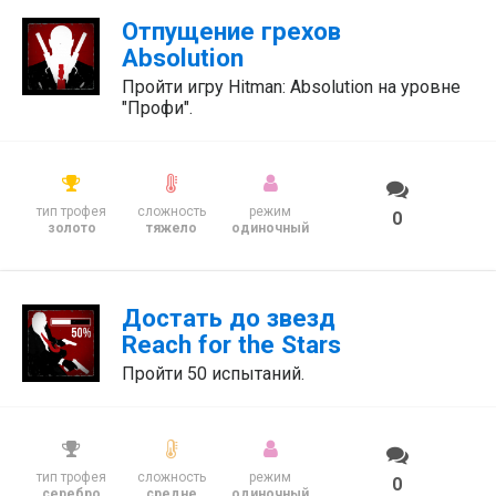
Отпущение грехов
Absolution
Пройти игру Hitman: Absolution на уровне
"Профи".
тип трофея
сложность
режим
0
золото
тяжело
одиночный
Достать до звезд
Reach for the Stars
Пройти 50 испытаний.
тип трофея
сложность
режим
0
серебро
средне
одиночный