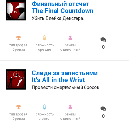
Финальный отсчет
The Final Countdown
Убить Блейка Декстера.
тип трофея
сложность
режим
0
бронза
средне
одиночный
Следи за запястьями
It's All in the Wrist
Провести смертельный бросок.
тип трофея
сложность
режим
0
бронза
легко
одиночный