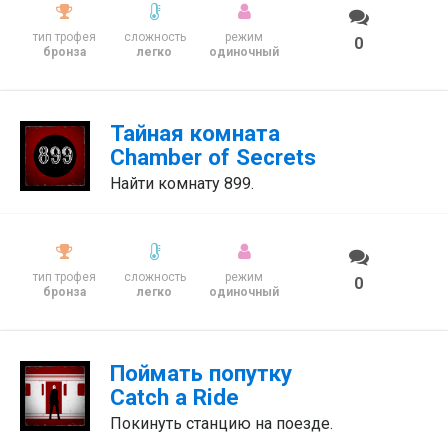
тип трофея
сложность
режим
0
бронза
легко
одиночный
Тайная комната
Chamber of Secrets
Найти комнату 899.
тип трофея
сложность
режим
0
бронза
легко
одиночный
Поймать попутку
Catch a Ride
Покинуть станцию на поезде.