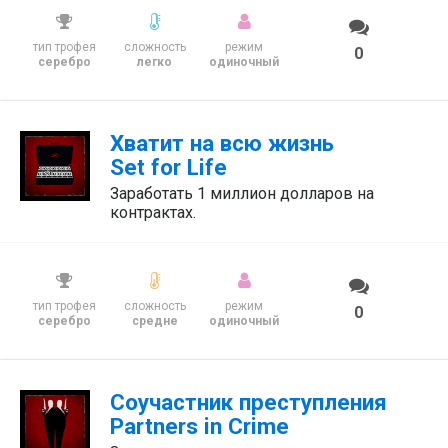
тип трофея
сложность
режим
0
серебро
легко
одиночный
Хватит на всю жизнь
Set for Life
Заработать 1 миллион долларов на
контрактах.
тип трофея
сложность
режим
0
серебро
средне
одиночный
Соучастник преступления
Partners in Crime