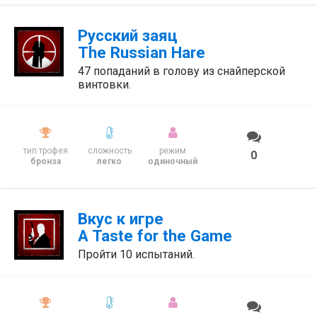
Русский заяц
The Russian Hare
47 попаданий в голову из снайперской
винтовки.
тип трофея
сложность
режим
0
бронза
легко
одиночный
Вкус к игре
A Taste for the Game
Пройти 10 испытаний.