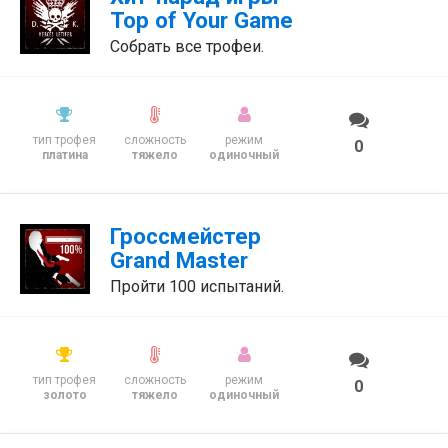
Top of Your Game
Собрать все трофеи.
тип трофея
сложность
режим
0
платина
тяжело
одиночный
Гроссмейстер
Grand Master
Пройти 100 испытаний.
тип трофея
сложность
режим
0
золото
тяжело
одиночный