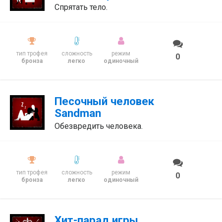
Спрятать тело.
тип трофея
сложность
режим
0
бронза
легко
одиночный
Песочный человек
Sandman
Обезвредить человека.
тип трофея
сложность
режим
0
бронза
легко
одиночный
Хит-парад игры