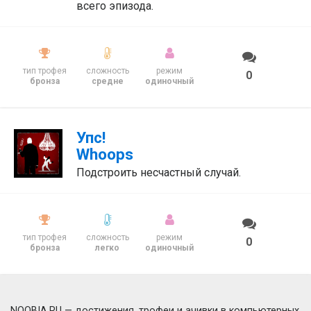
всего эпизода.
тип трофея
сложность
режим
0
бронза
средне
одиночный
Упс!
Whoops
Подстроить несчастный случай.
тип трофея
сложность
режим
0
бронза
легко
одиночный
NOOBIA.RU — достижения, трофеи и ачивки в компьютерных