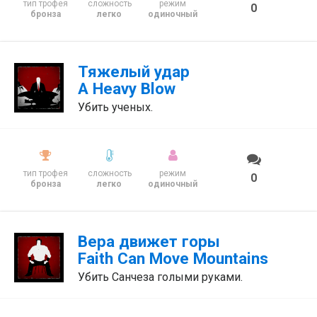
тип трофея
сложность
режим
0
бронза
легко
одиночный
Тяжелый удар
A Heavy Blow
Убить ученых.
тип трофея
сложность
режим
0
бронза
легко
одиночный
Вера движет горы
Faith Can Move Mountains
Убить Санчеза голыми руками.