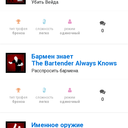
Убить Вейда.
тип трофея
сложность
режим
0
бронза
легко
одиночный
Бармен знает
The Bartender Always Knows
Расспросить бармена.
тип трофея
сложность
режим
0
бронза
легко
одиночный
Именное оружие