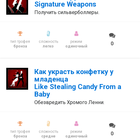
Signature Weapons
Получить сильверболлеры.
тип трофея
сложность
режим
0
бронза
легко
одиночный
Как украсть конфетку у
младенца
Like Stealing Candy From a
Baby
Обезвредить Хромого Ленни.
тип трофея
сложность
режим
0
бронза
средне
одиночный