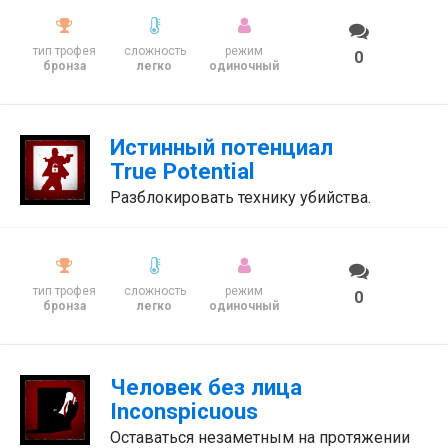
тип трофея
сложность
режим
0
бронза
легко
одиночный
Истинный потенциал
True Potential
Разблокировать технику убийства.
тип трофея
сложность
режим
0
бронза
легко
одиночный
Человек без лица
Inconspicuous
Оставаться незаметным на протяжении