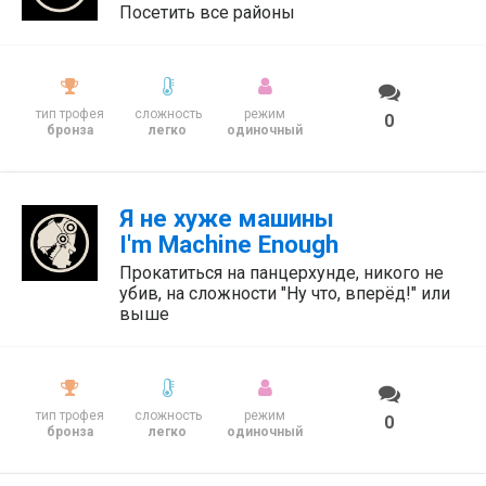
Посетить все районы
тип трофея
сложность
режим
0
бронза
легко
одиночный
Я не хуже машины
I'm Machine Enough
Прокатиться на панцерхунде, никого не
убив, на сложности "Ну что, вперёд!" или
выше
тип трофея
сложность
режим
0
бронза
легко
одиночный