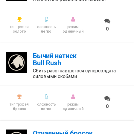
тип трофея
сложность
режим
0
золото
легко
одиночный
Бычий натиск
Bull Rush
Сбить разогнавшегося суперсолдата
силовыми скобами
тип трофея
сложность
режим
0
бронза
легко
одиночный
Отчаянный бросок