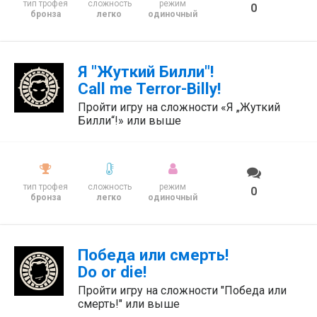
тип трофея
сложность
режим
0
бронза
легко
одиночный
Я "Жуткий Билли"!
Call me Terror-Billy!
Пройти игру на сложности «Я „Жуткий
Билли“!» или выше
тип трофея
сложность
режим
0
бронза
легко
одиночный
Победа или смерть!
Do or die!
Пройти игру на сложности "Победа или
смерть!" или выше