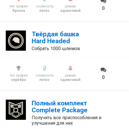
тип трофея
сложность
режим
0
бронза
легко
одиночный
Твёрдая башка
Hard Headed
Собрать 1000 шлемов
тип трофея
сложность
режим
0
серебро
легко
одиночный
Полный комплект
Complete Package
Получить все приспособления и
улучшения для них