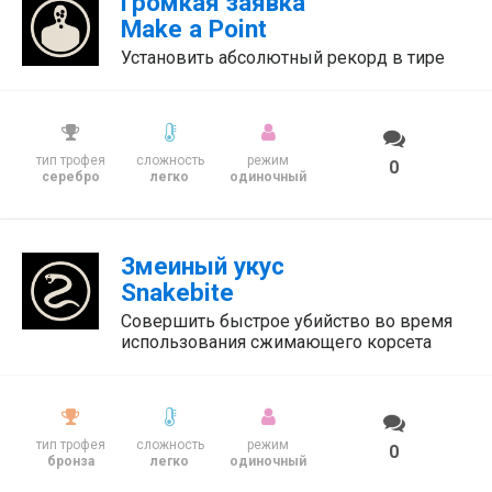
Громкая заявка
Make a Point
Установить абсолютный рекорд в тире
тип трофея
сложность
режим
0
серебро
легко
одиночный
Змеиный укус
Snakebite
Совершить быстрое убийство во время
использования сжимающего корсета
тип трофея
сложность
режим
0
бронза
легко
одиночный