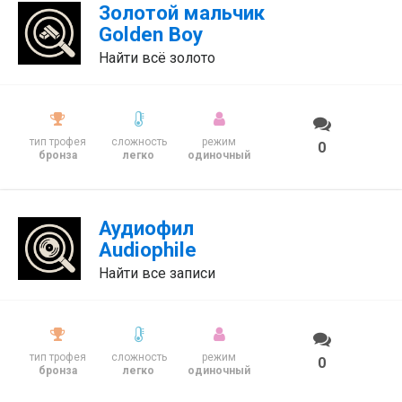
Золотой мальчик
Golden Boy
Найти всё золото
тип трофея
сложность
режим
0
бронза
легко
одиночный
Аудиофил
Audiophile
Найти все записи
тип трофея
сложность
режим
0
бронза
легко
одиночный