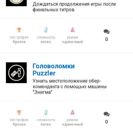
Дождаться продолжения игры после
финальных титров
тип трофея
сложность
режим
0
бронза
легко
одиночный
Головоломки
Puzzler
Узнать местоположение обер-
коменданта с помощью машины
"Энигма"
тип трофея
сложность
режим
0
бронза
легко
одиночный