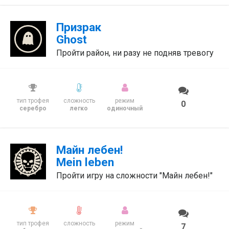
Призрак
Ghost
Пройти район, ни разу не подняв тревогу
тип трофея
сложность
режим
0
серебро
легко
одиночный
Майн лебен!
Mein leben
Пройти игру на сложности "Майн лебен!"
тип трофея
сложность
режим
7