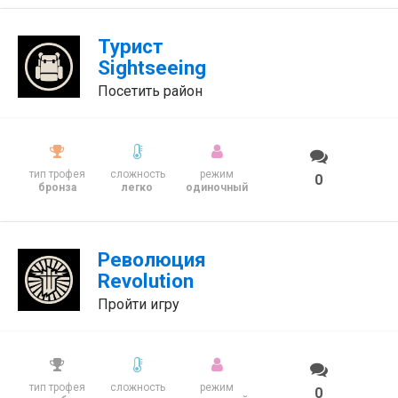
Турист
Sightseeing
Посетить район
тип трофея
сложность
режим
0
бронза
легко
одиночный
Революция
Revolution
Пройти игру
тип трофея
сложность
режим
0