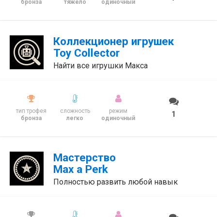
бронза
тяжело
одиночный
Коллекционер игрушек
Toy Collector
Найти все игрушки Макса
тип трофея
сложность
режим
1
бронза
легко
одиночный
Мастерство
Max a Perk
Полностью развить любой навык