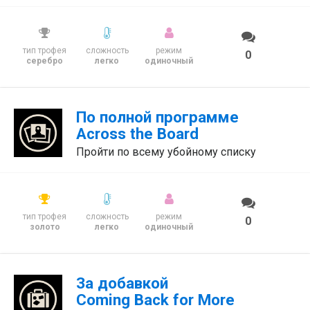
тип трофея
сложность
режим
0
серебро
легко
одиночный
По полной программе
Across the Board
Пройти по всему убойному списку
тип трофея
сложность
режим
0
золото
легко
одиночный
За добавкой
Coming Back for More