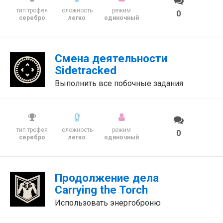
тип трофея
сложность
режим
0
серебро
легко
одиночный
Смена деятельности
Sidetracked
Выполнить все побочные задания
тип трофея
сложность
режим
0
серебро
легко
одиночный
Продолжение дела
Carrying the Torch
Использовать энергоброню