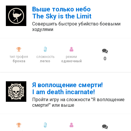
Выше только небо
The Sky is the Limit
Совершить быстрое убийство боевыми
ходулями
тип трофея
сложность
режим
0
бронза
легко
одиночный
Я воплощение смерти!
I am death incarnate!
Пройти игру на сложности "Я воплощение
смерти!" или выше