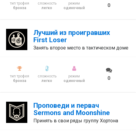
тип трофея
сложность
режим
0
бронза
легко
одиночный
Лучший из проигравших
First Loser
Занять второе место в тактическом доме
тип трофея
сложность
режим
0
бронза
легко
одиночный
Проповеди и первач
Sermons and Moonshine
Принять в свои ряды группу Хортона