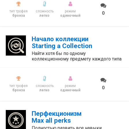
тип трофея
сложность
режим
0
бронза
легко
одиночный
Начало коллекции
Starting a Collection
Найти хотя бы по одному
коллекционному предмету каждого типа
тип трофея
сложность
режим
0
бронза
легко
одиночный
Перфекционизм
Max all perks
Полностью развить все навыки