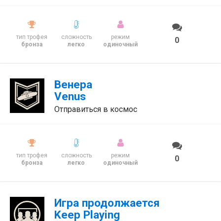
тип трофея
сложность
режим
0
бронза
легко
одиночный
Венера
Venus
Отправиться в космос
тип трофея
сложность
режим
0
бронза
легко
одиночный
Игра продолжается
Keep Playing