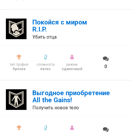
Покойся с миром
R.I.P.
Убить отца
тип трофея
сложность
режим
0
бронза
легко
одиночный
Выгодное приобретение
All the Gains!
Получить новое тело