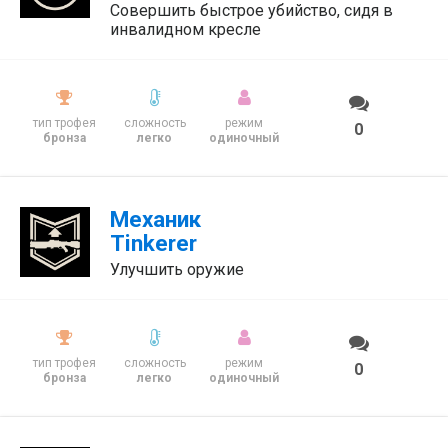
Совершить быстрое убийство, сидя в
инвалидном кресле
тип трофея
сложность
режим
0
бронза
легко
одиночный
Механик
Tinkerer
Улучшить оружие
тип трофея
сложность
режим
0
бронза
легко
одиночный