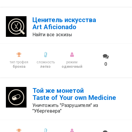
Ценитель искусства
Art Aficionado
Найти все эскизы
тип трофея
сложность
режим
0
бронза
легко
одиночный
Той же монетой
Taste of Your own Medicine
Уничтожить "Разрушителя" из
"Убергевера"