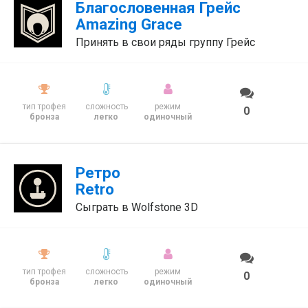
Благословенная Грейс
Amazing Grace
Принять в свои ряды группу Грейс
тип трофея
сложность
режим
0
бронза
легко
одиночный
Ретро
Retro
Сыграть в Wolfstone 3D
тип трофея
сложность
режим
0
бронза
легко
одиночный