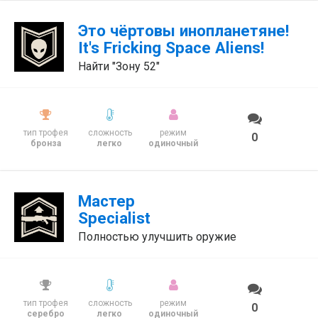
Это чёртовы инопланетяне!
It's Fricking Space Aliens!
Найти "Зону 52"
тип трофея
сложность
режим
0
бронза
легко
одиночный
Мастер
Specialist
Полностью улучшить оружие
тип трофея
сложность
режим
0
серебро
легко
одиночный