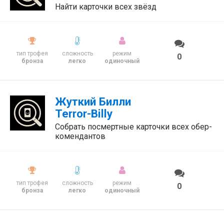
Найти карточки всех звёзд
тип трофея
сложность
режим
0
бронза
легко
одиночный
Жуткий Билли
Terror-Billy
Собрать посмертные карточки всех обер-
комендантов
тип трофея
сложность
режим
0
бронза
легко
одиночный