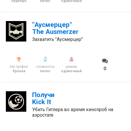
серебро
легко
одиночный
"Аусмерцер"
The Ausmerzer
Захватить "Аусмерцер"
тип трофея
сложность
режим
0
бронза
легко
одиночный
Получи
Kick It
Убить Гитлера во время кинопроб на
аэростате