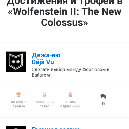
Достижения и трофеи в
«Wolfenstein II: The New
Colossus»
Дежа-вю
Déjà Vu
Сделать выбор между Фергюсом и
Вайатом
тип трофея
сложность
режим
0
бронза
легко
одиночный