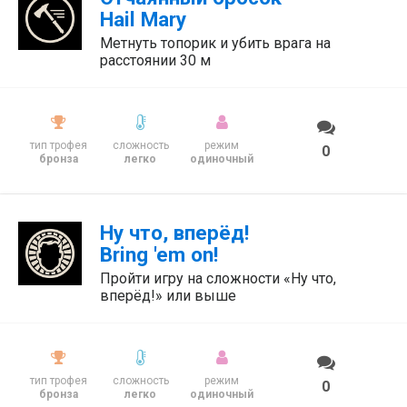
Hail Mary
Метнуть топорик и убить врага на
расстоянии 30 м
тип трофея
сложность
режим
0
бронза
легко
одиночный
Ну что, вперёд!
Bring 'em on!
Пройти игру на сложности «Ну что,
вперёд!» или выше
тип трофея
сложность
режим
0
бронза
легко
одиночный