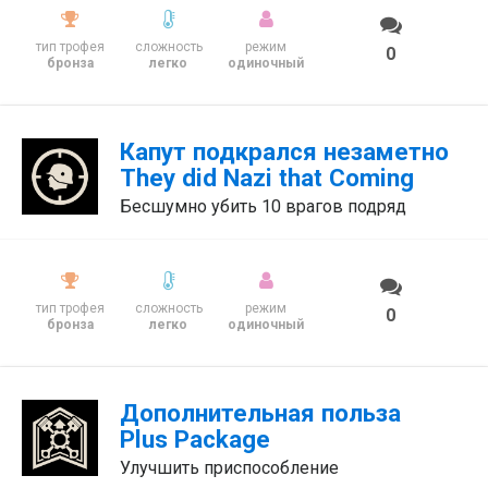
тип трофея
сложность
режим
0
бронза
легко
одиночный
Капут подкрался незаметно
They did Nazi that Coming
Бесшумно убить 10 врагов подряд
тип трофея
сложность
режим
0
бронза
легко
одиночный
Дополнительная польза
Plus Package
Улучшить приспособление