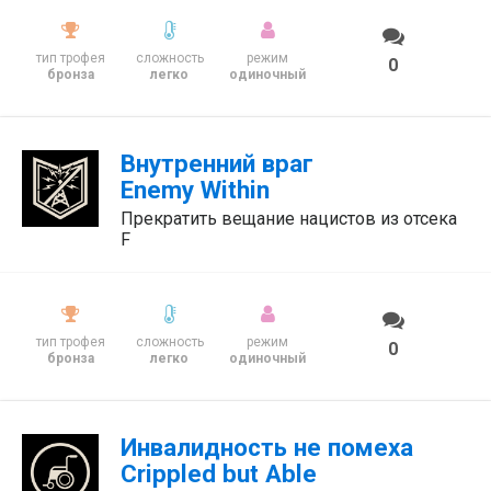
тип трофея
сложность
режим
0
бронза
легко
одиночный
Внутренний враг
Enemy Within
Прекратить вещание нацистов из отсека
F
тип трофея
сложность
режим
0
бронза
легко
одиночный
Инвалидность не помеха
Crippled but Able