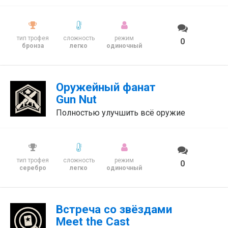
тип трофея
сложность
режим
0
бронза
легко
одиночный
Оружейный фанат
Gun Nut
Полностью улучшить всё оружие
тип трофея
сложность
режим
0
серебро
легко
одиночный
Встреча со звёздами
Meet the Cast