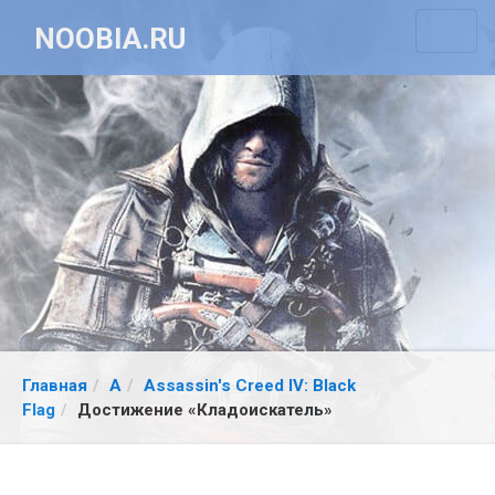
NOOBIA.RU
Главная
A
Assassin's Creed IV: Black
Flag
Достижение «Кладоискатель»