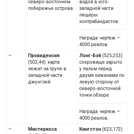
северо-восточном
водой в юго-
побережье острова.
западной части
пещеры
контрабандистов.
Награда: чертеж —
4000 реалов.
—
Провиденсия
Лонг-Бэй
(525,253):
(502,44): карта
сокровище зарыто
лежит на трупе в
у пальм перед
западной части
двумя хижинами по
джунглей.
левую сторону от
северо-восточной
точки обзора.
Награда: чертеж —
4000 реалов.
—
Мистериоса
Кингстон
(623,172):