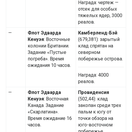
Награда: чертеж —
отсек для особых
тяжелых ядер, 3000
реалов.
—
Флот Эдварда
Камберленд-Бэй
Кенуэя
: Восточные
(679,381): зарытый
колонии Британии.
клад спрятан на
Задание «Пустые
северном
погреба». Время
побережье острова.
ожидания 10 часов.
Награда: 4000
реалов.
—
Флот Эдварда
Провиденсия
Кенуэя
: Восточная
(502,44): клад
Канада. Задание
закопан среди трех
«Скарлатина».
пальм к югу от
Время ожидание 16
точки обзора на
часов.
юго-восточном
побережье.