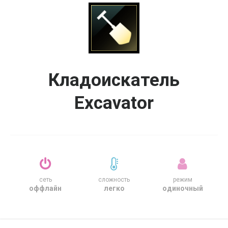
Кладоискатель
Excavator
сеть
сложность
режим
оффлайн
легко
одиночный