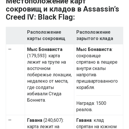
Местоположение карт
сокровищ и кладов в Assassin’s
Creed IV: Black Flag:
Расположение
Расположение
карты сокровищ
зарытого клада
—
Мыс Бонависта
Мыс Бонависта
:
(179,593): карта
сокровище
лежит на трупе на
спрятано в пещере
восточном
внутри скалы
побережье локации,
напротив
недалеко от места,
пришвартованного
где солдаты
корабля.
избивали Стида
Боннета.
Награда: 1500
реалов.
—
Гавана
(240,607):
Гавана
: клад
карта лежит на
спрятан на южном