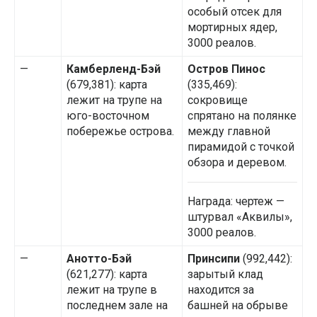
особый отсек для
мортирных ядер,
3000 реалов.
—
Камберленд-Бэй
Остров Пинос
(679,381): карта
(335,469):
лежит на трупе на
сокровище
юго-восточном
спрятано на полянке
побережье острова.
между главной
пирамидой с точкой
обзора и деревом.
Награда: чертеж —
штурвал «Аквилы»,
3000 реалов.
—
Анотто-Бэй
Принсипи
(992,442):
(621,277): карта
зарытый клад
лежит на трупе в
находится за
последнем зале на
башней на обрыве