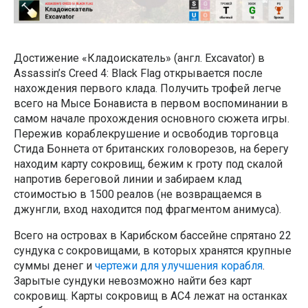
Достижение «Кладоискатель» (англ. Excavator) в
Assassin’s Creed 4: Black Flag открывается после
нахождения первого клада. Получить трофей легче
всего на Мысе Бонависта в первом воспоминании в
самом начале прохождения основного сюжета игры.
Пережив кораблекрушение и освободив торговца
Стида Боннета от британских головорезов, на берегу
находим карту сокровищ, бежим к гроту под скалой
напротив береговой линии и забираем клад
стоимостью в 1500 реалов (не возвращаемся в
джунгли, вход находится под фрагментом анимуса).
Всего на островах в Карибском бассейне спрятано 22
сундука с сокровищами, в которых хранятся крупные
суммы денег и
чертежи для улучшения корабля
.
Зарытые сундуки невозможно найти без карт
сокровищ. Карты сокровищ в AC4 лежат на останках