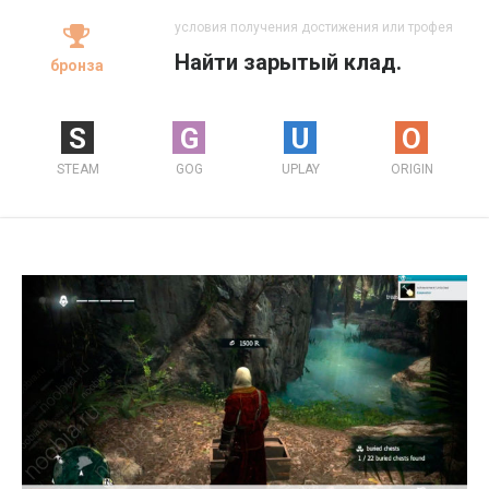
условия получения достижения или трофея
Найти зарытый клад.
бронза
S
G
U
O
STEAM
GOG
UPLAY
ORIGIN