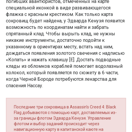
погибших авантюристов, отмеченных на карте
специальной иконкой в виде развивающегося
флажка с красным крестиком. Как только карта
сокровищ будет найдена, у Эдварда Кенуэя появится
возможность по координатам найти и забрать
спрятанный клад. Чтобы вырыть клад, не нужны
никакие инструменты, достаточно подойти к
указанному в ориентирах месту, встать над ним,
дождаться появления золотого свечения с надписью
«Копать» и нажать клавишу [E]. Достать подводные
клады из обломков кораблей помогает водолазный
колокол, который появляется по сюжету в 6 части,
когда Черной Бороде потребуются лекарства для
спасения Нассау.
Последние три сокровища в Assassin’s Creed 4: Black
Flag добываются с помощью карт, доставляемых из-
за границы флотом Эдварда Кенуэя. Управление
флотом и выбор заданий происходит через
навигационную карту в капитанской каюте на