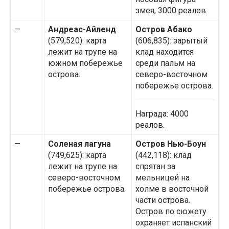
змея, 3000 реалов.
—
Андреас-Айленд
Остров Абако
(579,520): карта
(606,835): зарытый
лежит на трупе на
клад находится
южном побережье
среди пальм на
острова.
северо-восточном
побережье острова.
Награда: 4000
реалов.
—
Соленая лагуна
Остров Нью-Боун
(749,625): карта
(442,118): клад
лежит на трупе на
спрятан за
северо-восточном
мельницей на
побережье острова.
холме в восточной
части острова.
Остров по сюжету
охраняет испанский