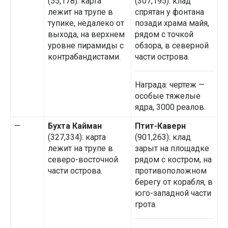
(55,178): карта
(307,195): клад
лежит на трупе в
спрятан у фонтана
тупике, недалеко от
позади храма майя,
выхода, на верхнем
рядом с точкой
уровне пирамиды с
обзора, в северной
контрабандистами.
части острова.
Награда: чертеж —
особые тяжелые
ядра, 3000 реалов.
—
Бухта Кайман
Птит-Каверн
(327,334): карта
(901,263): клад
лежит на трупе в
зарыт на площадке
северо-восточной
рядом с костром, на
части острова.
противоположном
берегу от корабля, в
юго-западной части
грота.