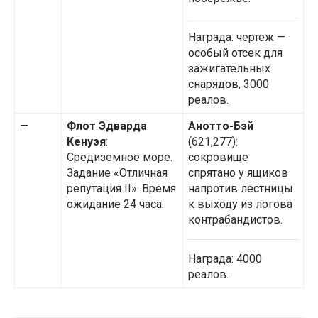
Награда: чертеж —
особый отсек для
зажигательных
снарядов, 3000
реалов.
—
Флот Эдварда
Анотто-Бэй
Кенуэя
:
(621,277):
Средиземное море.
сокровище
Задание «Отличная
спрятано у ящиков
репутация II». Время
напротив лестницы
ожидание 24 часа.
к выходу из логова
контрабандистов.
Награда: 4000
реалов.