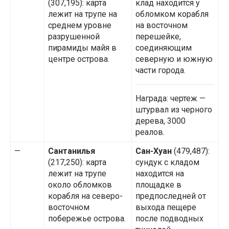
(307,195): карта
клад находится у
лежит на трупе на
обломком корабля
среднем уровне
на восточном
разрушенной
перешейке,
пирамиды майя в
соединяющим
центре острова.
северную и южную
части города.
Награда: чертеж —
штурвал из черного
дерева, 3000
реалов.
—
Сантанилья
Сан-Хуан
(479,487):
(217,250): карта
сундук с кладом
лежит на трупе
находится на
около обломков
площадке в
корабля на северо-
предпоследней от
восточном
выхода пещере
побережье острова.
после подводных