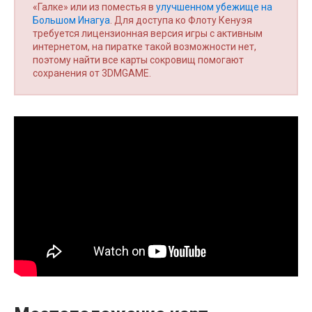
«Галке» или из поместья в
улучшенном убежище на
Большом Инагуа
. Для доступа ко Флоту Кенуэя
требуется лицензионная версия игры с активным
интернетом, на пиратке такой возможности нет,
поэтому найти все карты сокровищ помогают
сохранения от 3DMGAME.