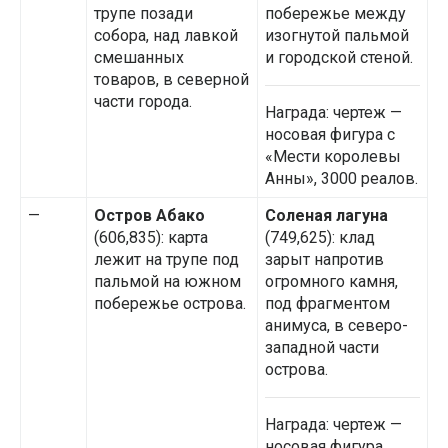
трупе позади
побережье между
собора, над лавкой
изогнутой пальмой
смешанных
и городской стеной.
товаров, в северной
части города.
Награда: чертеж —
носовая фигура с
«Мести королевы
Анны», 3000 реалов.
—
Остров Абако
Соленая лагуна
(606,835): карта
(749,625): клад
лежит на трупе под
зарыт напротив
пальмой на южном
огромного камня,
побережье острова.
под фрагментом
анимуса, в северо-
западной части
острова.
Награда: чертеж —
носовая фигура