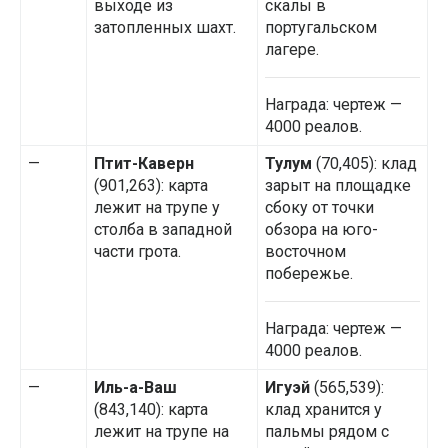
выходе из
скалы в
затопленных шахт.
португальском
лагере.
Награда: чертеж —
4000 реалов.
—
Птит-Каверн
Тулум
(70,405): клад
(901,263): карта
зарыт на площадке
лежит на трупе у
сбоку от точки
столба в западной
обзора на юго-
части грота.
восточном
побережье.
Награда: чертеж —
4000 реалов.
—
Иль-а-Ваш
Игуэй
(565,539):
(843,140): карта
клад хранится у
лежит на трупе на
пальмы рядом с