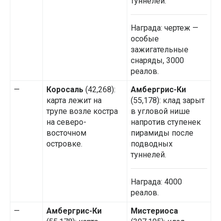
туннелей.
Награда: чертеж —
особые
зажигательные
снаряды, 3000
реалов.
—
Коросаль
(42,268):
Амбергрис-Ки
карта лежит на
(55,178): клад зарыт
трупе возле костра
в угловой нише
на северо-
напротив ступенек
восточном
пирамиды после
островке.
подводных
туннелей.
Награда: 4000
реалов.
—
Амбергрис-Ки
Мистериоса