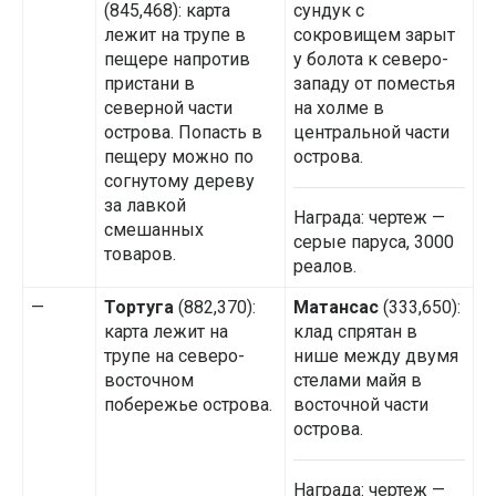
(845,468): карта
сундук с
лежит на трупе в
сокровищем зарыт
пещере напротив
у болота к северо-
пристани в
западу от поместья
северной части
на холме в
острова. Попасть в
центральной части
пещеру можно по
острова.
согнутому дереву
за лавкой
Награда: чертеж —
смешанных
серые паруса, 3000
товаров.
реалов.
—
Тортуга
(882,370):
Матансас
(333,650):
карта лежит на
клад спрятан в
трупе на северо-
нише между двумя
восточном
стелами майя в
побережье острова.
восточной части
острова.
Награда: чертеж —