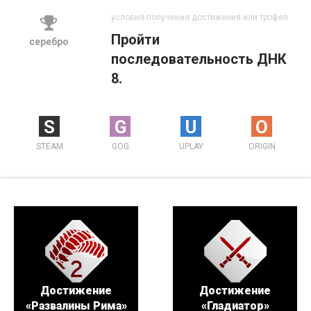
условия получения достижения или трофея
Пройти
серебро
последовательность ДНК
8.
S
G
U
O
STEAM
GOG
UPLAY
ORIGIN
Достижение
Достижение
«Развалины Рима»
«Гладиатор»