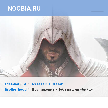
NOOBIA.RU
Главная
A
Assassin's Creed:
Brotherhood
Достижение «Победа для убийц»