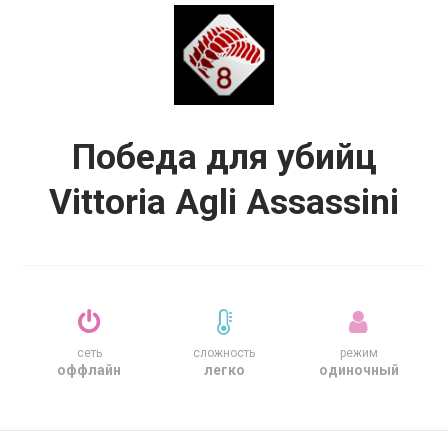
Победа для убийц
Vittoria Agli Assassini
сеть
сложность
режим
оффлайн
легко
одиночный