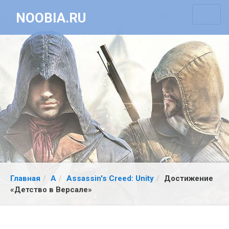
NOOBIA.RU
Главная
A
Assassin's Creed: Unity
Достижение
«Детство в Версале»