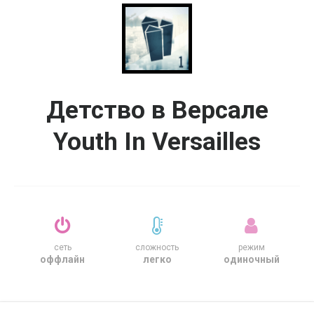
Детство в Версале
Youth In Versailles
сеть
сложность
режим
оффлайн
легко
одиночный