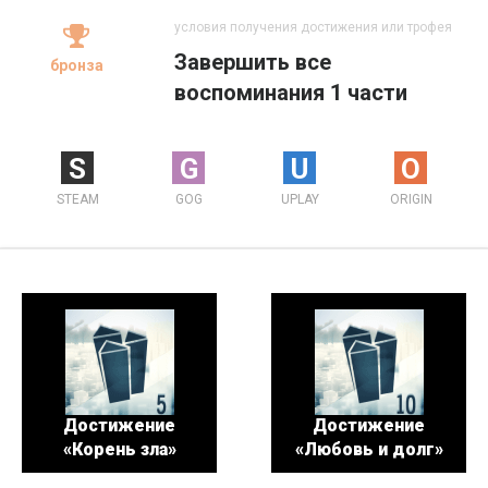
условия получения достижения или трофея
Завершить все
бронза
воспоминания 1 части
S
G
U
O
STEAM
GOG
UPLAY
ORIGIN
Достижение
Достижение
«Корень зла»
«Любовь и долг»