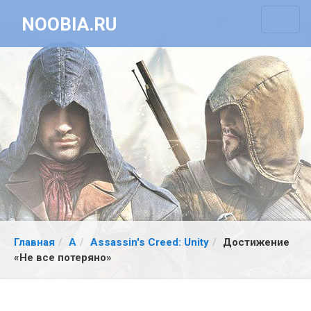
NOOBIA.RU
Главная
A
Assassin's Creed: Unity
Достижение
«Не все потеряно»