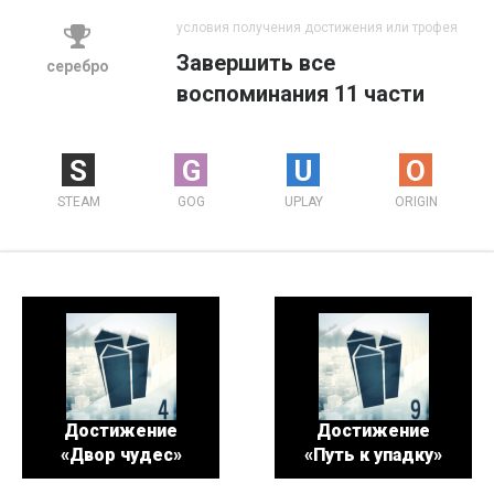
условия получения достижения или трофея
Завершить все
серебро
воспоминания 11 части
S
G
U
O
STEAM
GOG
UPLAY
ORIGIN
Достижение
Достижение
«Двор чудес»
«Путь к упадку»