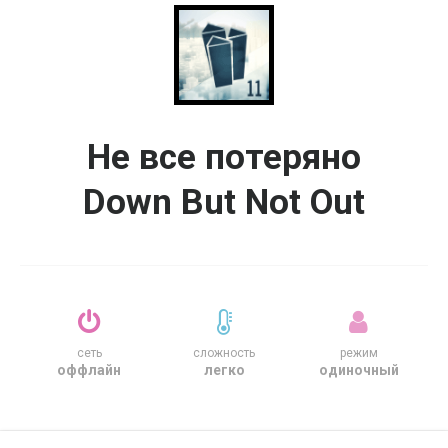
Не все потеряно
Down But Not Out
сеть
сложность
режим
оффлайн
легко
одиночный