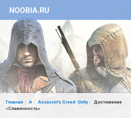
NOOBIA.RU
Главная
A
Assassin's Creed: Unity
Достижение
«Слаженность»