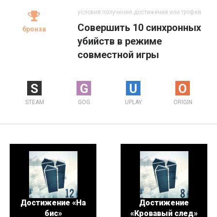
условия получения достижения или трофея
Совершить 10 синхронных
бронза
убийств в режиме
совместной игры
S
G
U
O
STEAM
GOG
UPLAY
ORIGIN
Достижение «На
Достижение
бис»
«Кровавый след»