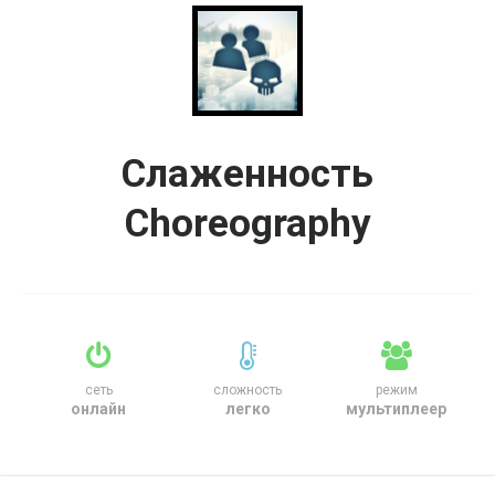
Слаженность
Choreography
сеть
сложность
режим
онлайн
легко
мультиплеер