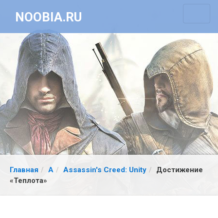
NOOBIA.RU
Главная
A
Assassin's Creed: Unity
Достижение
«Теплота»