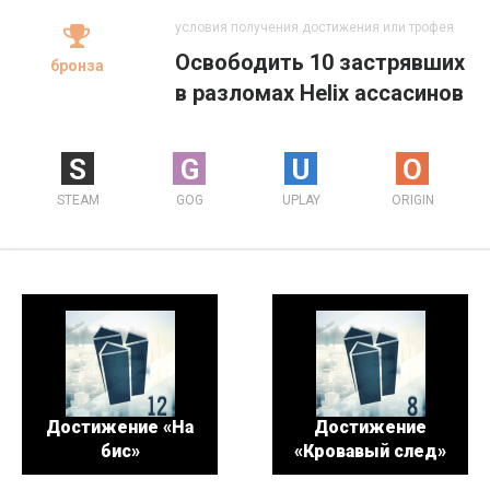
условия получения достижения или трофея
Освободить 10 застрявших
бронза
в разломах Helix ассасинов
S
G
U
O
STEAM
GOG
UPLAY
ORIGIN
Достижение «На
Достижение
бис»
«Кровавый след»