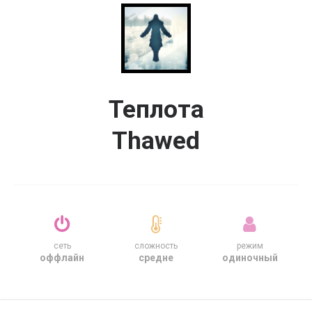
Теплота
Thawed
сеть
сложность
режим
оффлайн
средне
одиночный