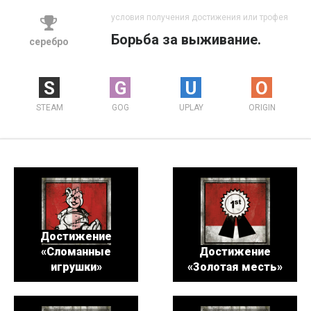
условия получения достижения или трофея
Борьба за выживание.
серебро
S
G
U
O
STEAM
GOG
UPLAY
ORIGIN
Достижение
«Сломанные
Достижение
игрушки»
«Золотая месть»