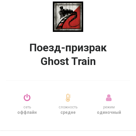
Поезд-призрак
Ghost Train
сеть
сложность
режим
оффлайн
средне
одиночный