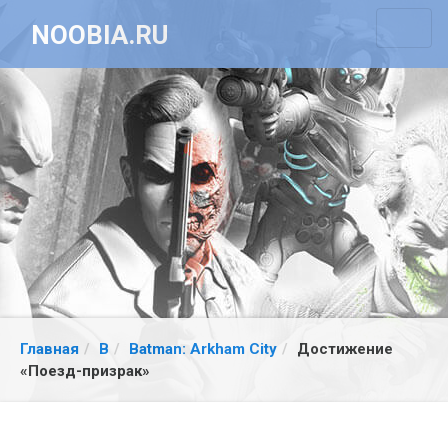
NOOBIA.RU
Главная
B
Batman: Arkham City
Достижение
«Поезд-призрак»