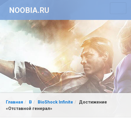
NOOBIA.RU
Главная
B
BioShock Infinite
Достижение
«Отставной генерал»