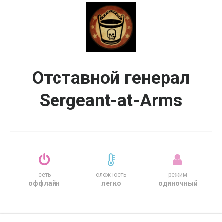
Отставной генерал
Sergeant-at-Arms
сеть
сложность
режим
оффлайн
легко
одиночный