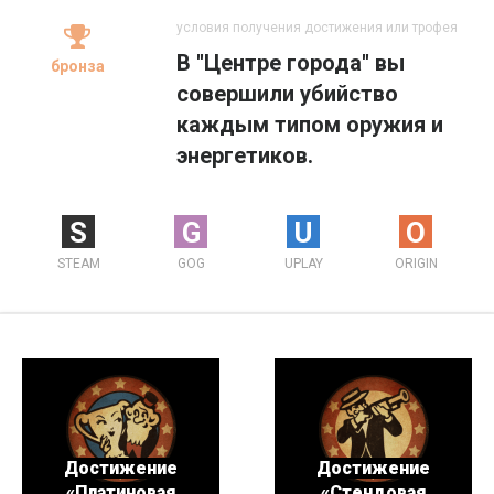
условия получения достижения или трофея
В ''Центре города'' вы
бронза
совершили убийство
каждым типом оружия и
энергетиков.
S
G
U
O
STEAM
GOG
UPLAY
ORIGIN
Достижение
Достижение
«Платиновая
«Стендовая