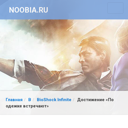
NOOBIA.RU
Главная
B
BioShock Infinite
Достижение «По
одежке встречают»