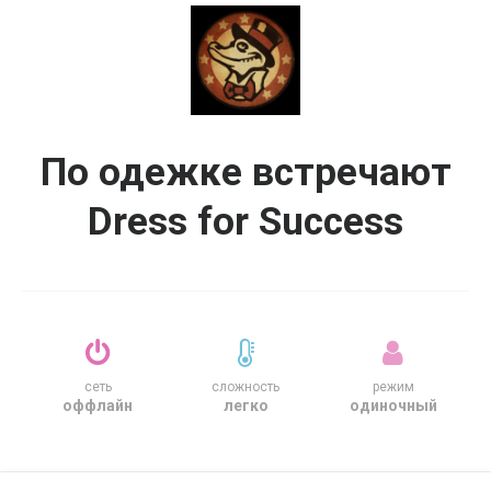
По одежке встречают
Dress for Success
сеть
сложность
режим
оффлайн
легко
одиночный