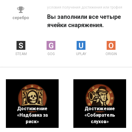
условия получения достижения или трофея
Вы заполнили все четыре
серебро
ячейки снаряжения.
S
G
U
O
STEAM
GOG
UPLAY
ORIGIN
Достижение
Достижение
«Надбавка за
«Собиратель
риск»
слухов»