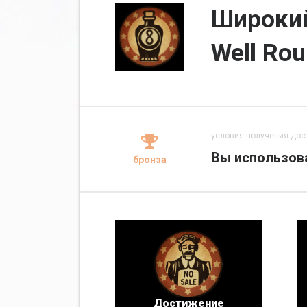
Широкий
Well Ro
условия получения дос
Вы использова
бронза
Достижение