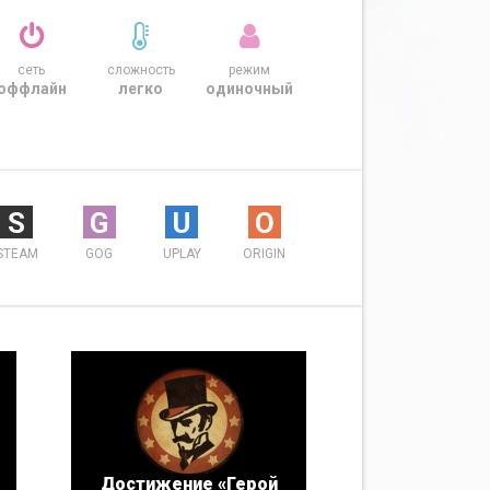
сеть
сложность
режим
оффлайн
легко
одиночный
S
G
U
O
STEAM
GOG
UPLAY
ORIGIN
Достижение «Герой