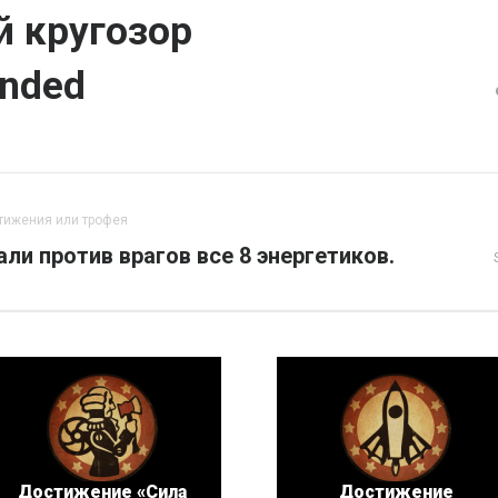
 кругозор
unded
тижения или трофея
ли против врагов все 8 энергетиков.
Достижение «Сила
Достижение