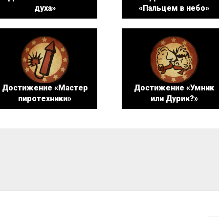
духа»
«Пальцем в небо»
Достижение «Мастер
Достижение «Умник
пиротехники»
или Дурик?»