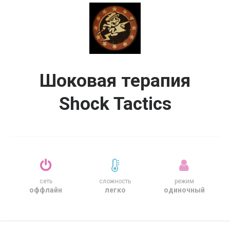
Шоковая терапия
Shock Tactics
сеть
сложность
режим
оффлайн
легко
одиночный