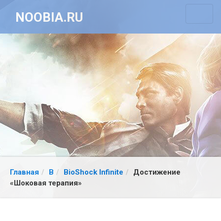
NOOBIA.RU
Главная
B
BioShock Infinite
Достижение
«Шоковая терапия»