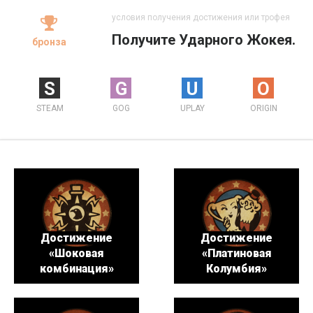
условия получения достижения или трофея
Получите Ударного Жокея.
бронза
S
G
U
O
STEAM
GOG
UPLAY
ORIGIN
Достижение
Достижение
«Шоковая
«Платиновая
комбинация»
Колумбия»