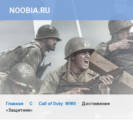
NOOBIA.RU
Главная
C
Call of Duty: WWII
Достижение
«Защитник»