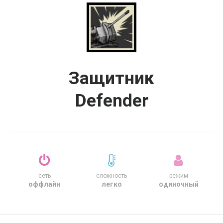
Защитник
Defender
сеть
сложность
режим
оффлайн
легко
одиночный