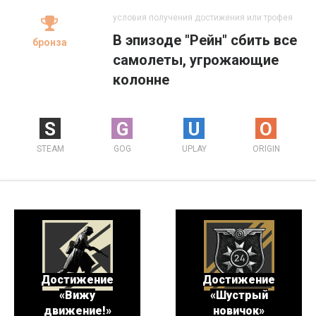
условия получения достижения или трофея
В эпизоде "Рейн" сбить все
бронза
самолеты, угрожающие
колонне
S
G
U
O
STEAM
GOG
UPLAY
ORIGIN
Достижение
Достижение
«Вижу
«Шустрый
движение!»
новичок»