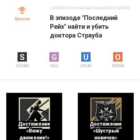
условия получения достижения или трофея
В эпизоде "Последний
бронза
Рейх" найти и убить
доктора Страуба
S
G
U
O
STEAM
GOG
UPLAY
ORIGIN
Достижение
Достижение
«Вижу
«Шустрый
движение!»
новичок»