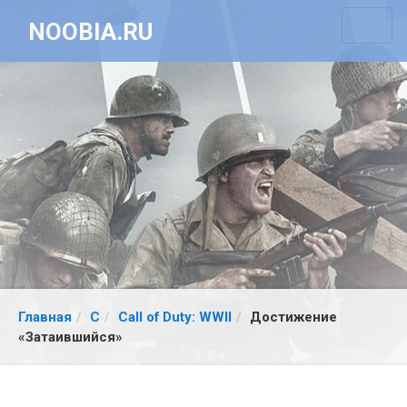
NOOBIA.RU
Главная
C
Call of Duty: WWII
Достижение
«Затаившийся»