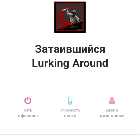
Затаившийся
Lurking Around
сеть
сложность
режим
оффлайн
легко
одиночный