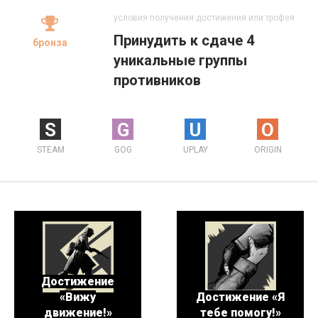
условия получения достижения или трофея
Принудить к сдаче 4
бронза
уникальные группы
противников
S
G
U
O
STEAM
GOG
UPLAY
ORIGIN
Достижение
«Вижу
Достижение «Я
движение!»
тебе помогу!»