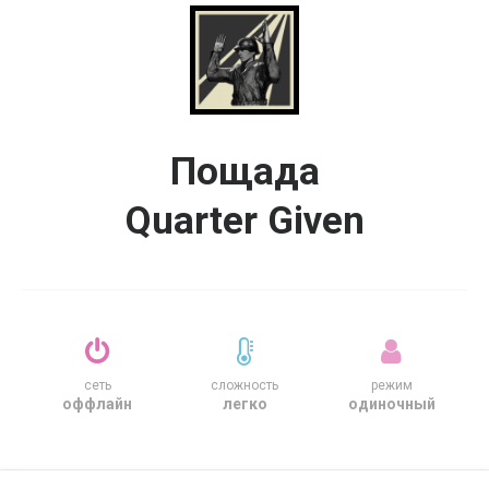
Пощада
Quarter Given
сеть
сложность
режим
оффлайн
легко
одиночный