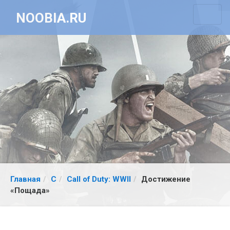
NOOBIA.RU
Главная
C
Call of Duty: WWII
Достижение
«Пощада»