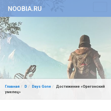
NOOBIA.RU
Главная
D
Days Gone
Достижение «Орегонский
умелец»