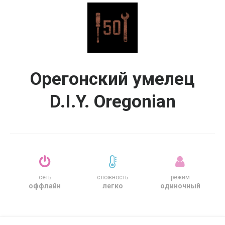
Орегонский умелец
D.I.Y. Oregonian
сеть
сложность
режим
оффлайн
легко
одиночный