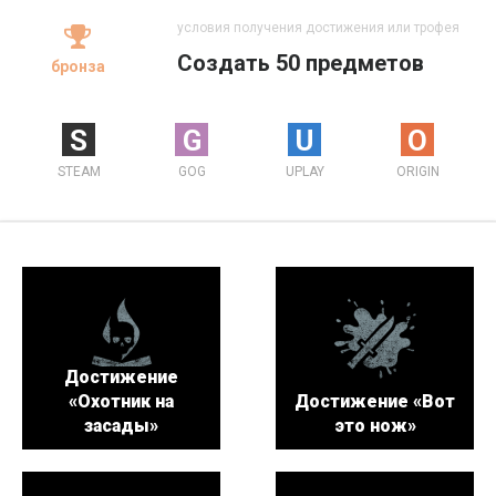
условия получения достижения или трофея
Создать 50 предметов
бронза
S
G
U
O
STEAM
GOG
UPLAY
ORIGIN
Достижение
«Охотник на
Достижение «Вот
засады»
это нож»