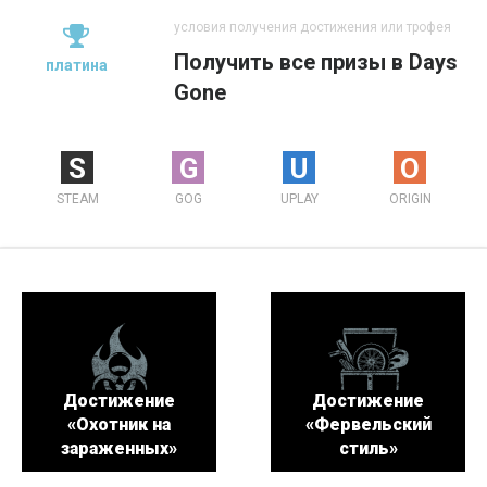
условия получения достижения или трофея
Получить все призы в Days
платина
Gone
S
G
U
O
STEAM
GOG
UPLAY
ORIGIN
Достижение
Достижение
«Охотник на
«Фервельский
зараженных»
стиль»