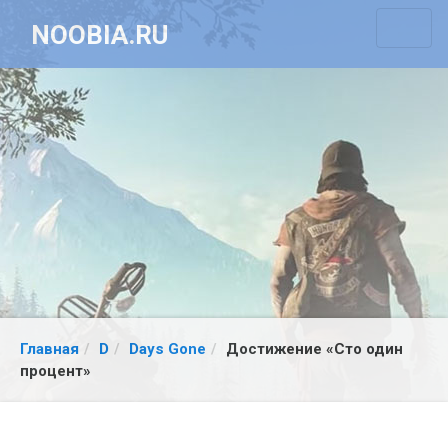
NOOBIA.RU
Главная
D
Days Gone
Достижение «Сто один
процент»