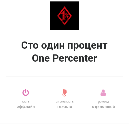
Сто один процент
One Percenter
сеть
сложность
режим
оффлайн
тяжело
одиночный