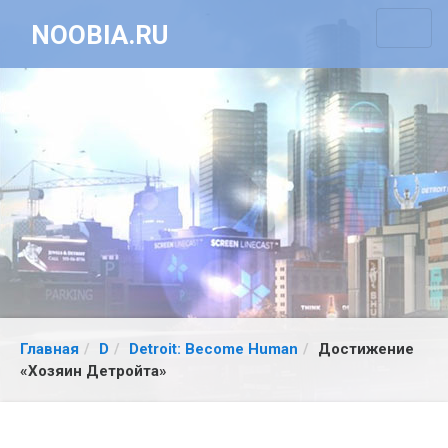
NOOBIA.RU
Главная
D
Detroit: Become Human
Достижение
«Хозяин Детройта»