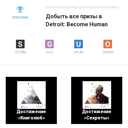
условия получения достижения или трофея
Добыть все призы в
платина
Detroit: Become Human
S
G
U
O
STEAM
GOG
UPLAY
ORIGIN
Достижение
Достижение
«Книголюб»
«Секреты»