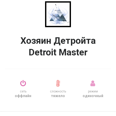
Хозяин Детройта
Detroit Master
сеть
сложность
режим
оффлайн
тяжело
одиночный