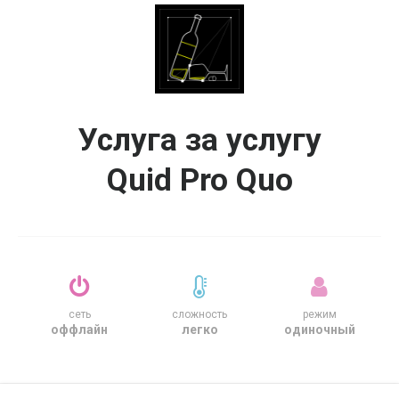
Услуга за услугу
Quid Pro Quo
сеть
сложность
режим
оффлайн
легко
одиночный