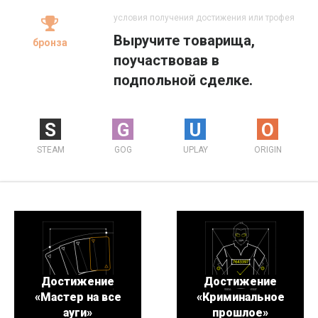
условия получения достижения или трофея
Выручите товарища,
бронза
поучаствовав в
подпольной сделке.
S
G
U
O
STEAM
GOG
UPLAY
ORIGIN
Достижение
Достижение
«Мастер на все
«Криминальное
ауги»
прошлое»