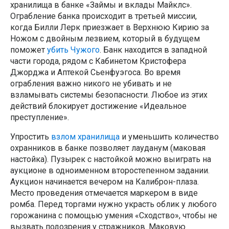
хранилища в банке «Займы и вклады Майклс».
Ограбление банка происходит в третьей миссии,
когда Билли Лерк приезжает в Верхнюю Кирию за
Ножом с двойным лезвием, который в будущем
поможет
убить Чужого
. Банк находится в западной
части города, рядом с Кабинетом Кристофера
Джорджа и Аптекой Сьенфуэгоса. Во время
ограбления важно никого не убивать и не
взламывать системы безопасности. Любое из этих
действий блокирует достижение «Идеальное
преступление».
Упростить
взлом хранилища
и уменьшить количество
охранников в банке позволяет лауданум (маковая
настойка). Пузырек с настойкой можно выиграть на
аукционе в одноименном второстепенном задании.
Аукцион начинается вечером на Калиброн-плаза.
Место проведения отмечается маркером в виде
ромба. Перед торгами нужно украсть облик у любого
горожанина с помощью умения «Сходство», чтобы не
вызвать подозрения у стражников. Маковую