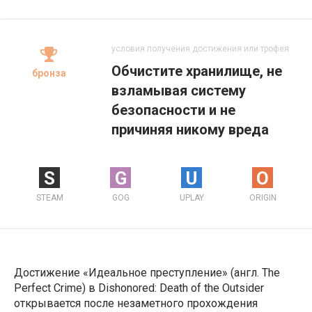
условия получения достижения или трофея
Обчистите хранилище, не
бронза
взламывая систему
безопасности и не
причиняя никому вреда
S
G
U
O
STEAM
GOG
UPLAY
ORIGIN
Достижение «Идеальное преступление» (англ. The
Perfect Crime) в Dishonored: Death of the Outsider
открывается после незаметного прохождения