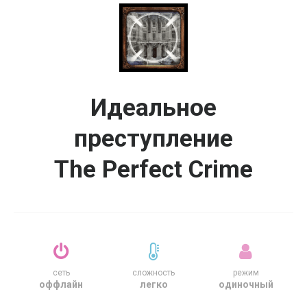
Идеальное
преступление
The Perfect Crime
сеть
сложность
режим
оффлайн
легко
одиночный