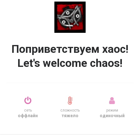
Поприветствуем хаос!
Let's welcome chaos!
сеть
сложность
режим
оффлайн
тяжело
одиночный