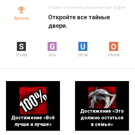
условия получения достижения или трофея
Откройте все тайные
бронза
двери.
S
G
U
O
STEAM
GOG
UPLAY
ORIGIN
Достижение «Это
Достижение «Всё
должно остаться
лучше и лучше»
в семье»