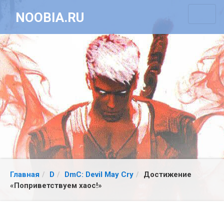
NOOBIA.RU
Главная
D
DmC: Devil May Cry
Достижение
«Поприветствуем хаос!»