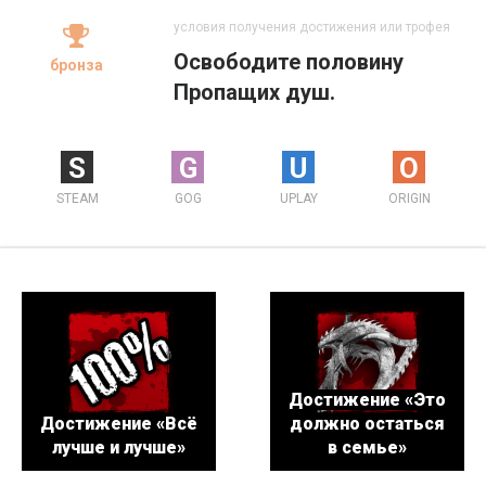
условия получения достижения или трофея
Освободите половину
бронза
Пропащих душ.
S
G
U
O
STEAM
GOG
UPLAY
ORIGIN
Достижение «Это
Достижение «Всё
должно остаться
лучше и лучше»
в семье»