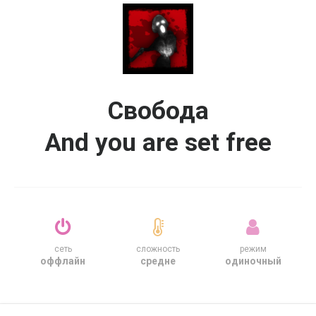
Свобода
And you are set free
сеть
сложность
режим
оффлайн
средне
одиночный