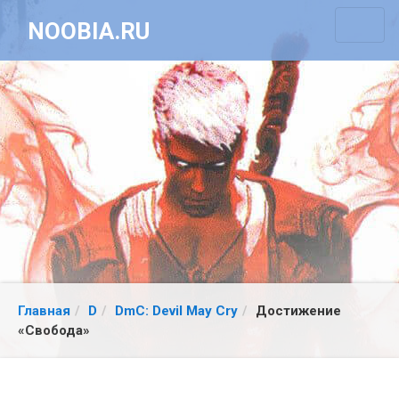
NOOBIA.RU
Главная
D
DmC: Devil May Cry
Достижение
«Свобода»