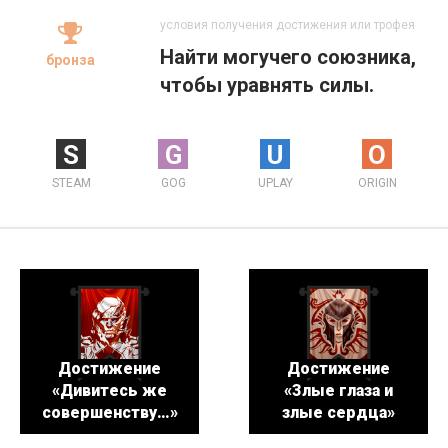
условия получения достижения или трофея
Найти могучего союзника,
бронза
чтобы уравнять силы.
S
G
U
O
STEAM
GOG
UPLAY
ORIGIN
Достижение
Достижение
«Дивитесь же
«Злые глаза и
совершенству…»
злые сердца»