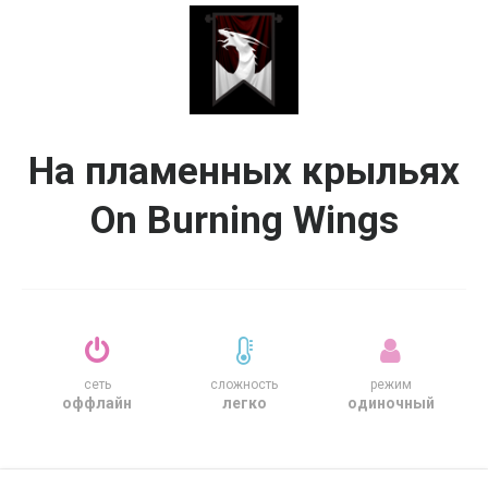
На пламенных крыльях
On Burning Wings
сеть
сложность
режим
оффлайн
легко
одиночный