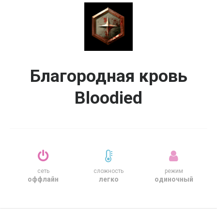
Благородная кровь
Bloodied
сеть
сложность
режим
оффлайн
легко
одиночный