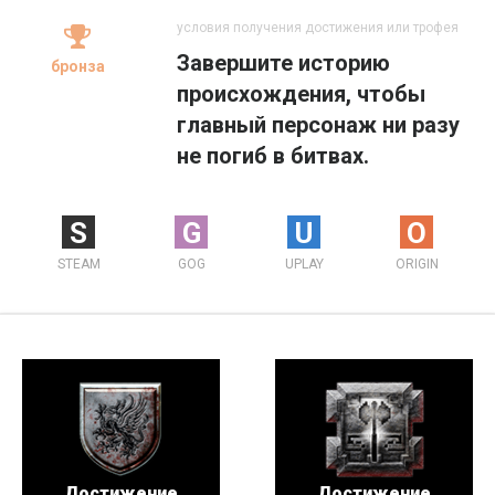
условия получения достижения или трофея
Завершите историю
бронза
происхождения, чтобы
главный персонаж ни разу
не погиб в битвах.
S
G
U
O
STEAM
GOG
UPLAY
ORIGIN
Достижение
Достижение