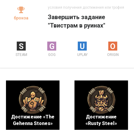
условия получения достижения или трофея
Завершить задание
бронза
"Твистрам в руинах"
S
G
U
O
STEAM
GOG
UPLAY
ORIGIN
Достижение «The
Достижение
Gehenna Stones»
«Rusty Steel»