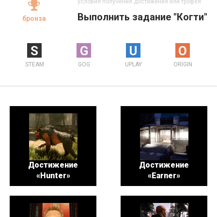
условия получения достижения или трофея
Выполнить задание "Когти"
бронза
S
G
U
O
STEAM
GOG
UPLAY
ORIGIN
Достижение
Достижение
«Hunter»
«Earner»