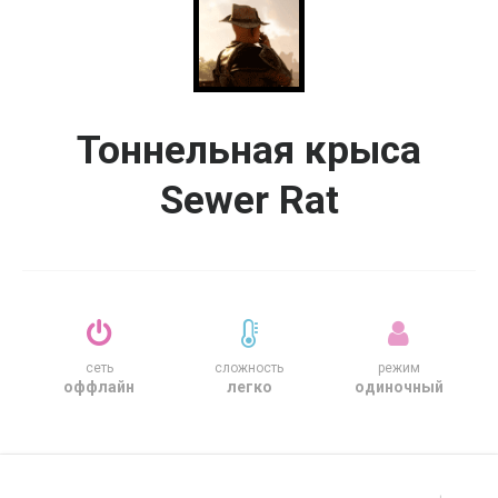
Тоннельная крыса
Sewer Rat
сеть
сложность
режим
оффлайн
легко
одиночный