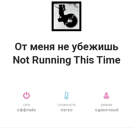
От меня не убежишь
Not Running This Time
сеть
сложность
режим
оффлайн
легко
одиночный