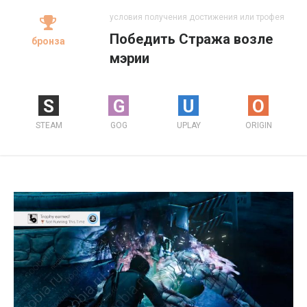
условия получения достижения или трофея
Победить Стража возле
бронза
мэрии
S
G
U
O
STEAM
GOG
UPLAY
ORIGIN