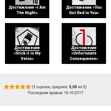
Достижение «I Am
Достижение «You
The Night»
Got Red in You»
Достижение
Достижение
«Stick it in My
«Unfortunate
Veins»
Consequence»
(
1
оценок, среднее:
5,00
из 5)
Последняя правка: 16.10.2017