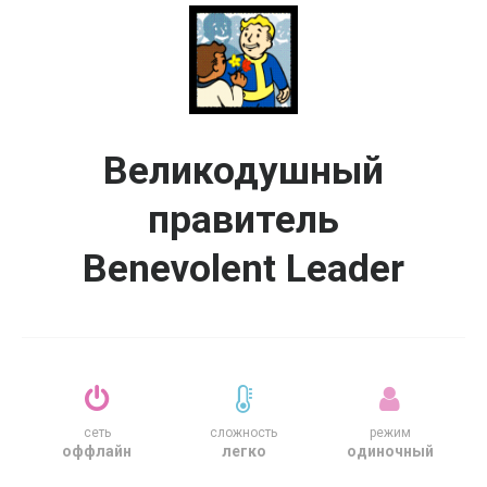
Великодушный
правитель
Benevolent Leader
сеть
сложность
режим
оффлайн
легко
одиночный