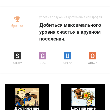
условия получения достижения или трофея
Добиться максимального
бронза
уровня счастья в крупном
поселении.
S
G
U
O
STEAM
GOG
UPLAY
ORIGIN
Достижение
Достижение