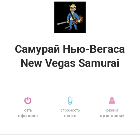
Самурай Нью-Вегаса
New Vegas Samurai
сеть
сложность
режим
оффлайн
легко
одиночный