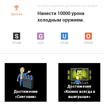
условия получения достижения или трофея
Нанести 10000 урона
бронза
холодным оружием.
S
G
U
O
STEAM
GOG
UPLAY
ORIGIN
Достижение
Достижение
«Казино всегда в
«Снеговик»
выигрыше»