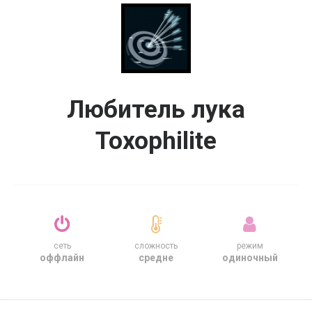
Любитель лука
Toxophilite
сеть
сложность
режим
оффлайн
средне
одиночный