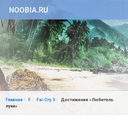
NOOBIA.RU
Главная
F
Far Cry 3
Достижение «Любитель
лука»