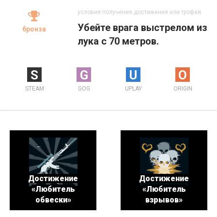
условия получения достижения или трофея
Убейте врага выстрелом из
бронза
лука с 70 метров.
S
G
U
O
STEAM
GOG
UPLAY
ORIGIN
Достижение
Достижение
«Любитель
«Любитель
обвески»
взрывов»