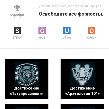
условия получения достижения или трофея
Освободите все форпосты.
серебро
S
G
U
O
STEAM
GOG
UPLAY
ORIGIN
Достижение
Достижение
«Татуированный»
«Археология 101»