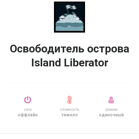
Освободитель острова
Island Liberator
сеть
сложность
режим
оффлайн
тяжело
одиночный