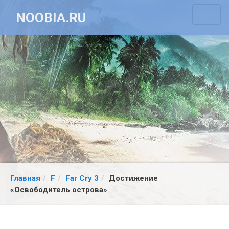
NOOBIA.RU
Главная
F
Far Cry 3
Достижение
«Освободитель острова»