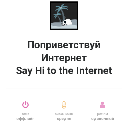
Поприветствуй
Интернет
Say Hi to the Internet
сеть
сложность
режим
оффлайн
средне
одиночный