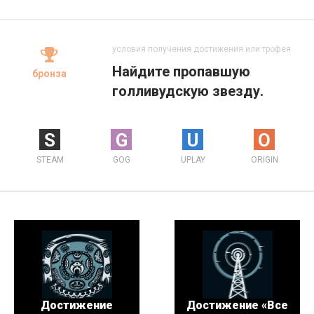
условия получения достижения или трофея
Найдите пропавшую
бронза
голливудскую звезду.
S
G
U
O
STEAM
GOG
UPLAY
ORIGIN
Достижение
Достижение «Все