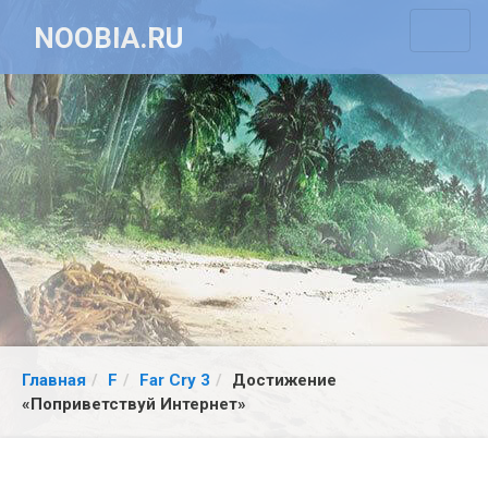
NOOBIA.RU
Главная
F
Far Cry 3
Достижение
«Поприветствуй Интернет»