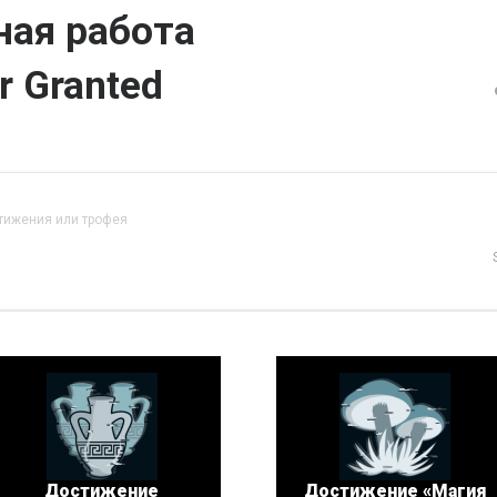
ая работа
r Granted
тижения или трофея
Достижение
Достижение «Магия