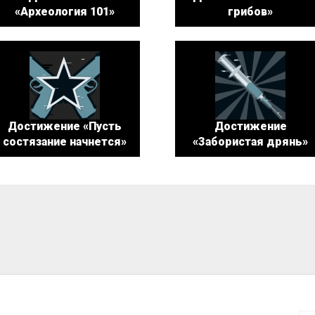
«Археология 101»
грибов»
Достижение «Пусть
Достижение
состязание начнется»
«Забористая дрянь»