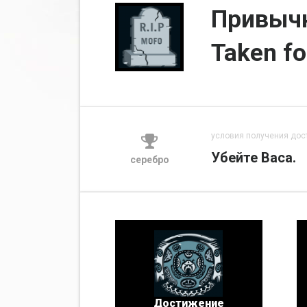
Привычн
Taken fo
условия получения дос
Убейте Васа.
серебро
Достижение