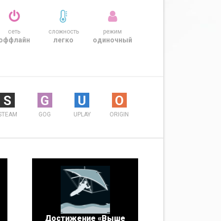
сеть
сложность
режим
оффлайн
легко
одиночный
S
G
U
O
STEAM
GOG
UPLAY
ORIGIN
Достижение «Выше