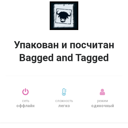
Упакован и посчитан
Bagged and Tagged
сеть
сложность
режим
оффлайн
легко
одиночный