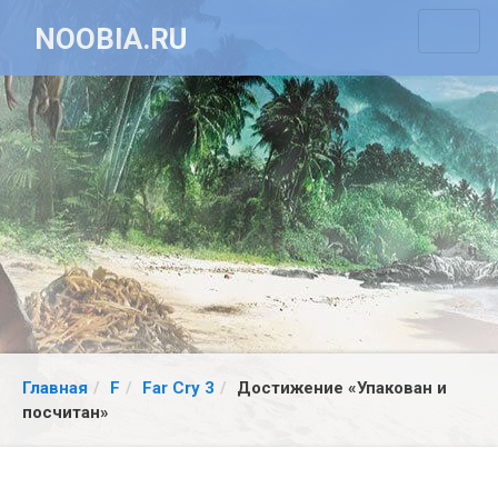
NOOBIA.RU
Главная
F
Far Cry 3
Достижение «Упакован и
посчитан»