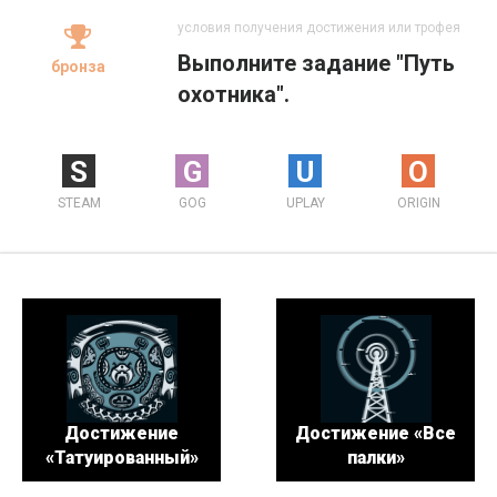
условия получения достижения или трофея
Выполните задание "Путь
бронза
охотника".
S
G
U
O
STEAM
GOG
UPLAY
ORIGIN
Достижение
Достижение «Все
«Татуированный»
палки»