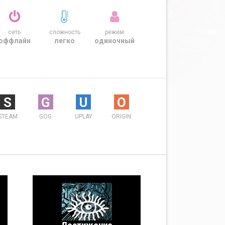
сеть
сложность
режим
оффлайн
легко
одиночный
S
G
U
O
STEAM
GOG
UPLAY
ORIGIN