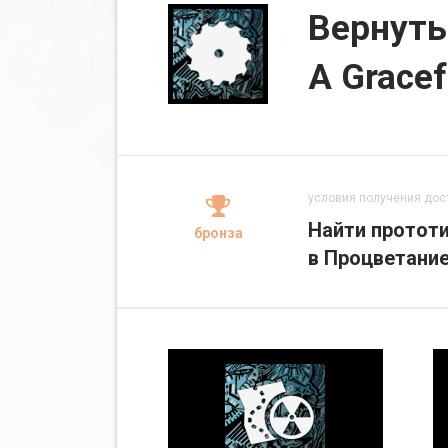
Вернуть
A Gracef
условия получения дос
Найти прототи
бронза
в Процветание