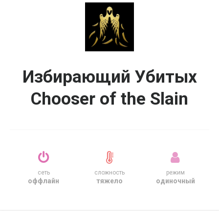
Избирающий Убитых
Chooser of the Slain
сеть
сложность
режим
оффлайн
тяжело
одиночный