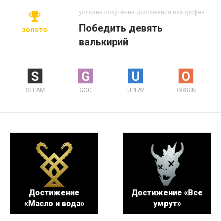
условия получения достижения или трофея
Победить девять
золото
валькирий
S
G
U
O
STEAM
GOG
UPLAY
ORIGIN
Достижение
Достижение «Все
«Масло и вода»
умрут»