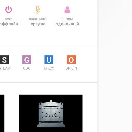
сеть
сложность
режим
оффлайн
средне
одиночный
S
G
U
O
STEAM
GOG
UPLAY
ORIGIN