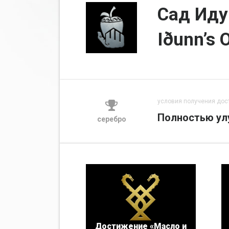
Сад Иду
Iðunn’s 
условия получения дос
Полностью ул
серебро
Достижение «Масло и