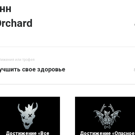
нн
Orchard
тижения или трофея
учшить свое здоровье
Достижение «Все
Достижение «Опасное