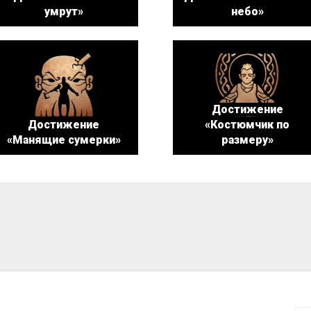
умрут»
небо»
Достижение
Достижение
«Костюмчик по
«Манящие сумерки»
размеру»