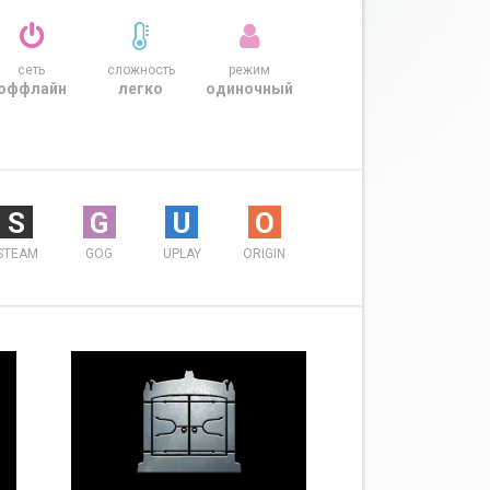
сеть
сложность
режим
оффлайн
легко
одиночный
S
G
U
O
STEAM
GOG
UPLAY
ORIGIN