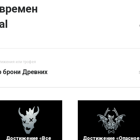
 времен
al
тижения или трофея
р брони Древних
Достижение «Все
Достижение «Опасное