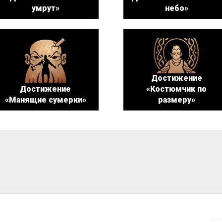
умрут»
небо»
Достижение
Достижение
«Костюмчик по
«Манящие сумерки»
размеру»