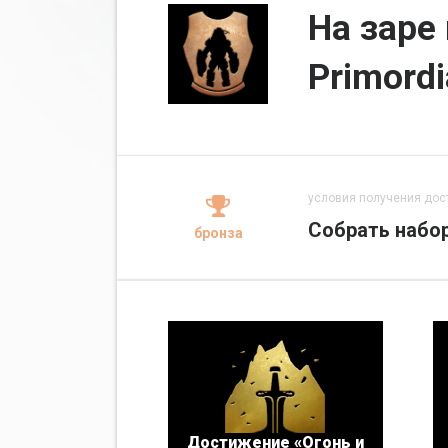
На заре
Primordi
условия получения дос
Собрать набо
бронза
Достижение «Огонь и