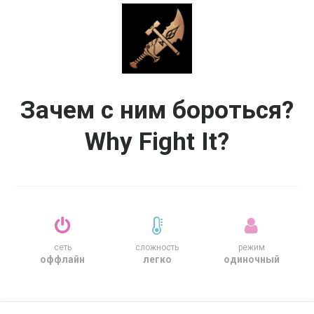
Зачем с ним бороться?
Why Fight It?
сеть
сложность
режим
оффлайн
легко
одиночный