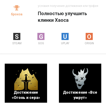
условия получения достижения или трофея
Полностью улучшить
бронза
клинки Хаоса
S
G
U
O
STEAM
GOG
UPLAY
ORIGIN
Достижение
Достижение «Все
«Огонь и сера»
умрут»