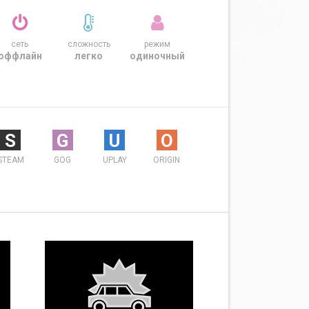
сеть
сложность
режим
оффлайн
легко
одиночный
S
G
U
O
STEAM
GOG
UPLAY
ORIGIN