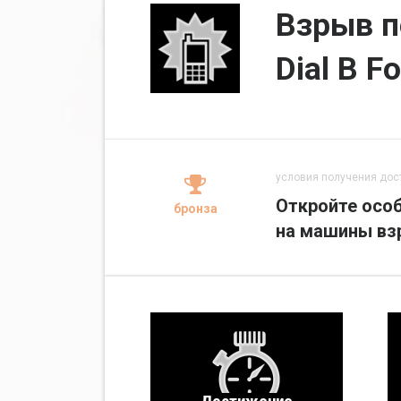
Взрыв п
Dial B F
условия получения дос
Откройте особ
бронза
на машины вз