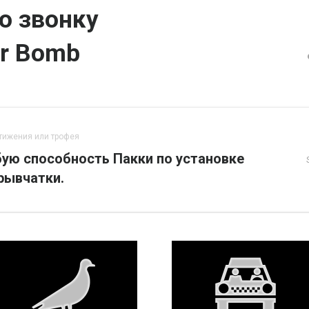
о звонку
or Bomb
тижения или трофея
ую способность Пакки по установке
рывчатки.