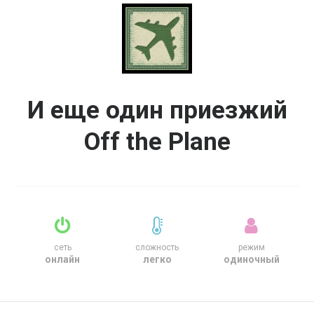
И еще один приезжий
Off the Plane
сеть
сложность
режим
онлайн
легко
одиночный