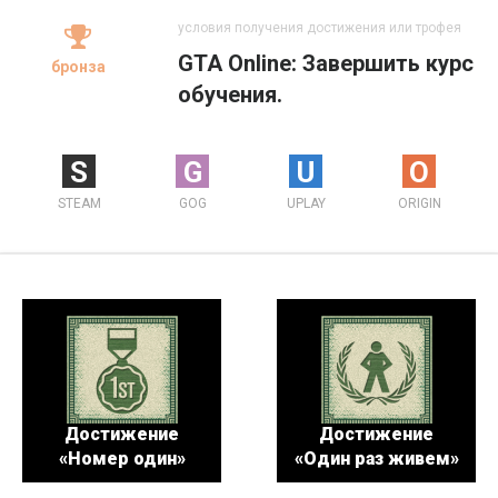
условия получения достижения или трофея
GTA Online: Завершить курс
бронза
обучения.
S
G
U
O
STEAM
GOG
UPLAY
ORIGIN
Достижение
Достижение
«Номер один»
«Один раз живем»