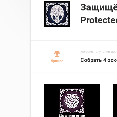
Защищё
Protecte
условия получения дос
Собрать 4 оск
бронза
Достижение