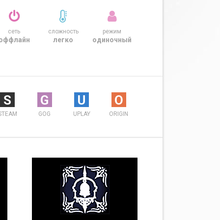
сеть
сложность
режим
оффлайн
легко
одиночный
S
G
U
O
STEAM
GOG
UPLAY
ORIGIN