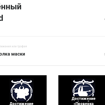
нный
d
тижения или трофея
олка маски
Достижение
Достижение
«Проверка