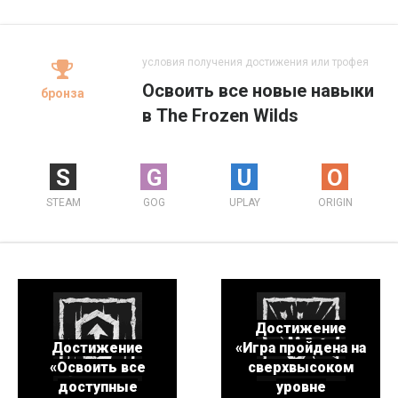
условия получения достижения или трофея
Освоить все новые навыки
бронза
в The Frozen Wilds
S
G
U
O
STEAM
GOG
UPLAY
ORIGIN
Достижение
Достижение
«Игра пройдена на
«Освоить все
сверхвысоком
доступные
уровне