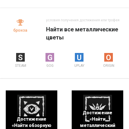
условия получения достижения или трофея
Найти все металлические
бронза
цветы
S
G
U
O
STEAM
GOG
UPLAY
ORIGIN
Достижение
Достижение
«Найти
«Найти обзорную
металлический