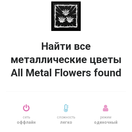
Найти все
металлические цветы
All Metal Flowers found
сеть
сложность
режим
оффлайн
легко
одиночный