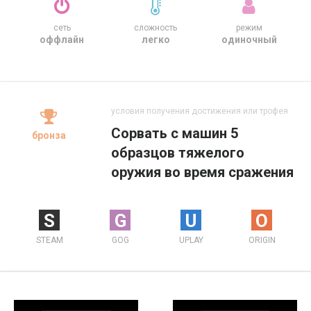
сеть
сложность
режим
оффлайн
легко
одиночный
условия получения достижения или трофея
Сорвать с машин 5
бронза
образцов тяжелого
оружия во время сражения
S
G
U
O
STEAM
GOG
UPLAY
ORIGIN