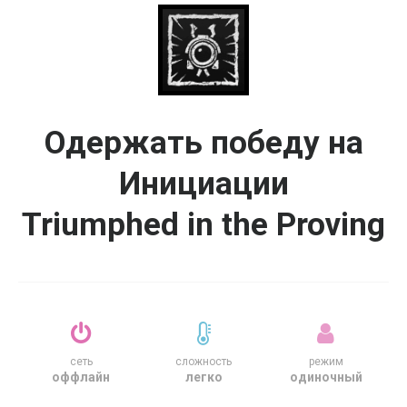
Одержать победу на
Инициации
Triumphed in the Proving
сеть
сложность
режим
оффлайн
легко
одиночный