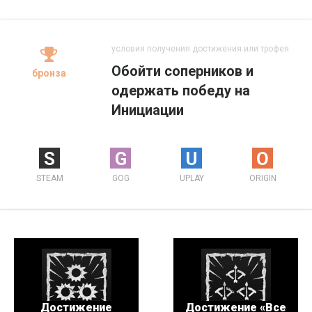
условия получения достижения или трофея
Обойти соперников и
бронза
одержать победу на
Инициации
S
G
U
O
STEAM
GOG
UPLAY
ORIGIN
Достижение
Достижение «Все