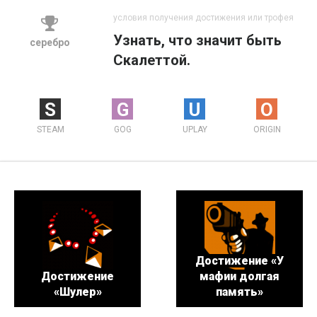
условия получения достижения или трофея
Узнать, что значит быть
серебро
Скалеттой.
S
G
U
O
STEAM
GOG
UPLAY
ORIGIN
Достижение «У
Достижение
мафии долгая
«Шулер»
память»