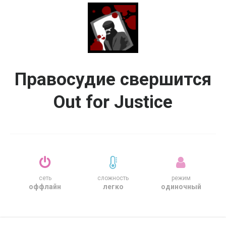
Правосудие свершится
Out for Justice
сеть
сложность
режим
оффлайн
легко
одиночный