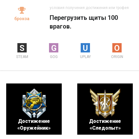
условия получения достижения или трофея
Перегрузить щиты 100
бронза
врагов.
S
G
U
O
STEAM
GOG
UPLAY
ORIGIN
Достижение
Достижение
«Оружейник»
«Следопыт»