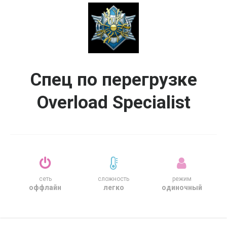
Спец по перегрузке
Overload Specialist
сеть
сложность
режим
оффлайн
легко
одиночный